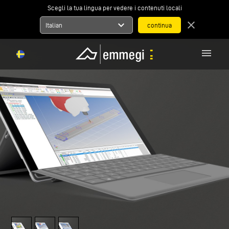
Scegli la tua lingua per vedere i contenuti locali
expand_more
close
Italian
menu