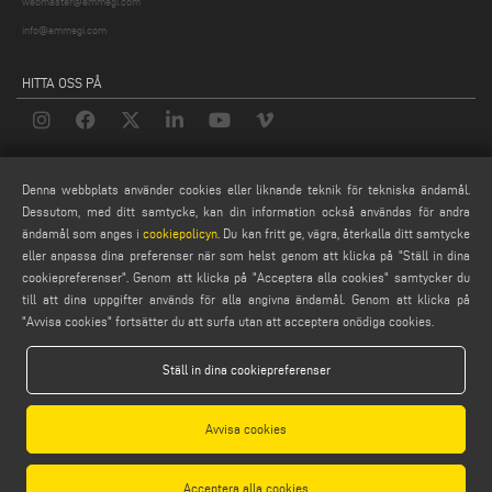
webmaster@emmegi.com
info@emmegi.com
HITTA OSS PÅ
LEGALS
Denna webbplats använder cookies eller liknande teknik för tekniska ändamål.
Dessutom, med ditt samtycke, kan din information också användas för andra
PRIVACY POLICY
ändamål som anges i
cookiepolicyn
. Du kan fritt ge, vägra, återkalla ditt samtycke
LEGAL NOTES
eller anpassa dina preferenser när som helst genom att klicka på "Ställ in dina
COOKIE POLICY
cookiepreferenser". Genom att klicka på "Acceptera alla cookies" samtycker du
GENERAL TERMS AND CONDITIONS OF SALE
till att dina uppgifter används för alla angivna ändamål. Genom att klicka på
"Avvisa cookies" fortsätter du att surfa utan att acceptera onödiga cookies.
ALLMÄNNA DISTRIBUTIONSVILLKOR
COOKIES-INSTÄLLNINGAR
Ställ in dina cookiepreferenser
Avvisa cookies
Acceptera alla cookies