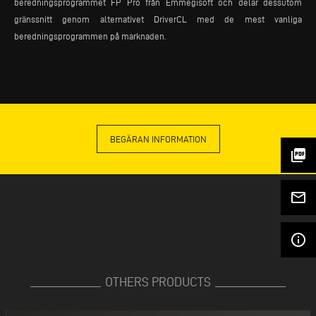
beredningsprogrammet FP Pro från Emmegisoft och delar dessutom
gränssnitt genom alternativet DriverCL med de mest vanliga
beredningsprogrammen på marknaden.
BEGÄRAN INFORMATION
picture_as_pdf
mail_outline
info_outline
OTHERS PRODUCTS