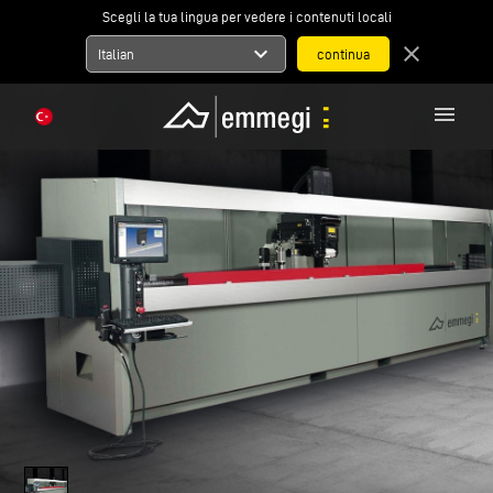
Scegli la tua lingua per vedere i contenuti locali
expand_more
close
Italian
menu