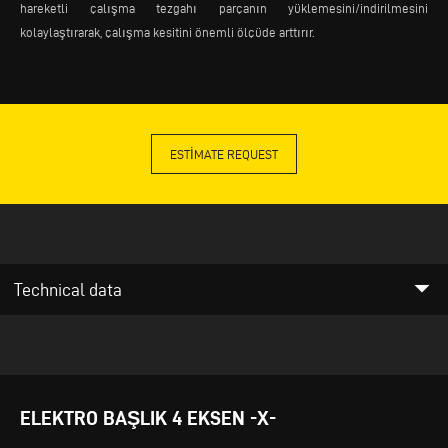
hareketli çalışma tezgahı parçanın yüklemesini/indirilmesini
kolaylaştırarak, çalışma kesitini önemli ölçüde arttırır.
ESTIMATE REQUEST
arrow_drop_down
Technical data
ELEKTRO BAŞLIK 4 EKSEN -X-