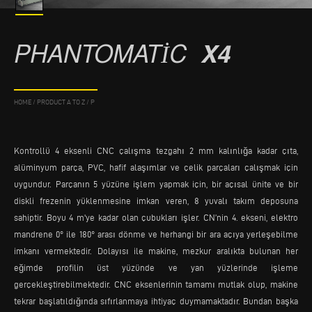
PHANTOMATIC
X4
HOME
/
PRODUCT A TO Z
/
P
Kontrollü 4 eksenli CNC çalışma tezgahı 2 mm kalınlığa kadar çıta,
alüminyum parça, PVC, hafif alaşımlar ve çelik parçaları çalışmak için
uygundur. Parçanın 5 yüzüne işlem yapmak için, bir açısal ünite ve bir
diskli frezenin yüklenmesine imkan veren, 8 yuvalı takım deposuna
sahiptir. Boyu 4 m'ye kadar olan çubukları işler. CN’nin 4. ekseni, elektro
mandrene 0° ile 180° arası dönme ve herhangi bir ara açıya yerleşebilme
imkanı vermektedir. Dolayısı ile makine, mezkur aralıkta bulunan her
eğimde profilin üst yüzünde ve yan yüzlerinde işleme
gerçekleştirebilmektedir. CNC eksenlerinin tamamı mutlak olup, makine
tekrar başlatıldığında sıfırlanmaya ihtiyaç duymamaktadır. Bundan başka