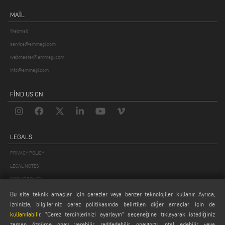
MAIL
Webmail
service@emmegi.com
webmaster@emmegi.com
info@emmegi.com
FIND US ON
LEGALS
PRIVACY POLICY
LEGAL NOTES
COOKIE POLICY
GENERAL TERMS AND CONDITIONS OF SALE
Bu site teknik amaçlar için çerezler veya benzer teknolojiler kullanır. Ayrıca,
izninizle, bilgileriniz çerez politikasında belirtilen diğer amaçlar için de
GENEL DAĞITIM KOŞULLARI
kullanılabilir
. "Çerez tercihlerinizi ayarlayın" seçeneğine tıklayarak istediğiniz
ÇEREZ AYARLARI
zaman özgürce onay verebilir, reddedebilir, onayınızı iptal edebilir veya