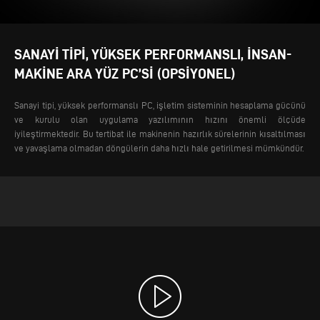
SANAYI TIPI, YÜKSEK PERFORMANSLI, INSAN-
MAKINE ARA YÜZ PC’SI (OPSIYONEL)
Sanayi tipi, yüksek performanslı PC, işletim sisteminin hesaplama gücünü
ve kurulu olan uygulama yazılımının hızını önemli ölçüde
iyileştirmektedir. Bu tertibat ile makinenin hazırlık sürelerinin kısaltılması
ve yavaşlama olmadan döngülerin daha hızlı hale getirilmesi mümkündür.