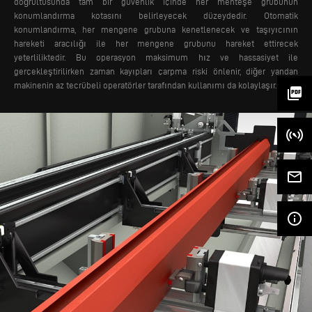
doğrultusunda tam bir güvenlik içinde her menteşe grubunun
konumlandırma kotasını belirleyecek düzeydedir. Otomatik
konumlandırma, her mengene grubuna kenetlenecek ve taşıyıcının
hareketi aracılığı ile her mengene grubunu hareket ettirecek
yeterliliktedir. Bu operasyon maksimum hız ve hassasiyet ile
gerçekleştirilirken zaman kayıpları çarpma riski önlenir, diğer yandan
makinenin az tecrübeli operatörler tarafından kullanımı da kolaylaşır.
picture_as_pdf
mail_outline
info_outline