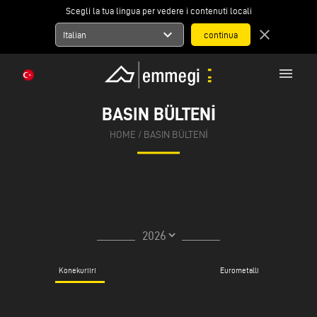
Scegli la tua lingua per vedere i contenuti locali
expand_more
close
Italian
menu
BASIN BÜLTENI
HOME
/
BASIN BÜLTENI
Konekuriiri
Eurometalli