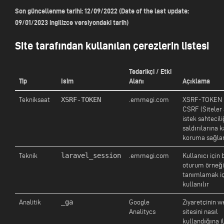
Son güncellenme tarihi: 12/09/2022 (Date of the last update:
09/01/2023 ingilizce versiyondaki tarih)
Site tarafından kullanılan çerezlerin listesi
Tedarikçi / Etki
Tip
Isim
Alanı
Açıklama
XSRF-TOKEN
Tekniksaat
.emmegi.com
XSRF-TOKEN
CSRF (Siteler 
istek sahtecili
saldırılarına k
koruma sağla
laravel_session
Teknik
.emmegi.com
Kullanıcı için b
oturum örneği
tanımlamak iç
kullanılır
_ga
Analitik
Google
Ziyaretçinin w
Analitycs
sitesini nasıl
kullandığına il