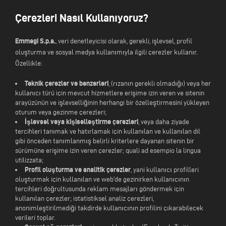
Çerezleri Nasıl Kullanıyoruz?
Emmegi S.p.a.
, veri denetleyicisi olarak, gerekli, işlevsel, profil
oluşturma ve sosyal medya kullanımıyla ilgili çerezler kullanır.
Özellikle:
Teknik çerezler ve benzerleri
, (rızanın gerekli olmadığı) veya her
kullanıcı türü için mevcut hizmetlere erişime izin veren ve sitenin
arayüzünün ve işlevselliğinin herhangi bir özelleştirmesini yükleyen
oturum veya gezinme çerezleri;
İşlevsel veya kişiselleştirme çerezleri
, veya daha ziyade
tercihleri tanımak ve hatırlamak için kullanılan ve kullanılan dil
gibi önceden tanımlanmış belirli kriterlere dayanan sitenin bir
sürümüne erişime izin veren çerezler; quali ad esempio la lingua
utilizzata;
Profil oluşturma ve analitik çerezler
, yani kullanıcı profilleri
oluşturmak için kullanılan ve web'de gezinirken kullanıcının
tercihleri doğrultusunda reklam mesajları göndermek için
kullanılan çerezler; istatistiksel analiz çerezleri,
anonimleştirilmediği takdirde kullanıcının profilini çıkarabilecek
verileri toplar.