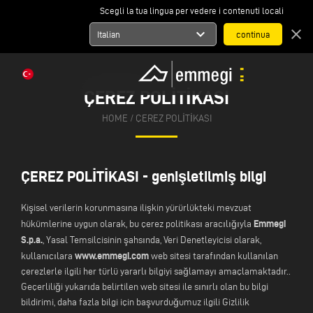
Scegli la tua lingua per vedere i contenuti locali
expand_more
close
Italian
ÇEREZ POLİTİKASI
HOME
/ ÇEREZ POLİTİKASI
ÇEREZ POLİTİKASI - genişletilmiş bilgi
Kişisel verilerin korunmasına ilişkin yürürlükteki mevzuat
Emmegi
hükümlerine uygun olarak, bu çerez politikası aracılığıyla
S.p.a.
, Yasal Temsilcisinin şahsında, Veri Denetleyicisi olarak,
www.emmegi.com
kullanıcılara
web sitesi tarafından kullanılan
çerezlerle ilgili her türlü yararlı bilgiyi sağlamayı amaçlamaktadır..
Geçerliliği yukarıda belirtilen web sitesi ile sınırlı olan bu bilgi
bildirimi, daha fazla bilgi için başvurduğumuz ilgili Gizlilik