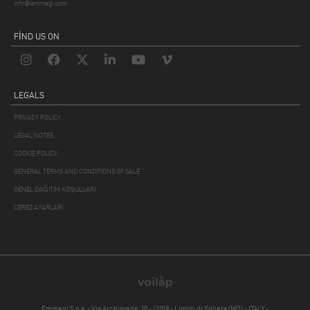
info@emmegi.com
FIND US ON
LEGALS
PRIVACY POLICY
LEGAL NOTES
COOKIE POLICY
GENERAL TERMS AND CONDITIONS OF SALE
GENEL DAĞITIM KOŞULLARI
ÇEREZ AYARLARI
Emmegi S.p.a. - Via Archimede, 10 - 41019 - Limidi di Soliera (MO) - ITALY -