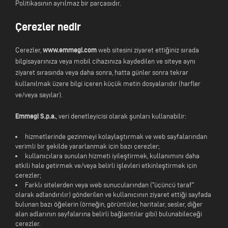
Politikasının ayrılmaz bir parçasıdır.
Çerezler nedir
www.emmegi.com
Çerezler,
web sitesini ziyaret ettiğiniz sırada
bilgisayarınıza veya mobil cihazınıza kaydedilen ve siteye aynı
ziyaret sırasında veya daha sonra, hatta günler sonra tekrar
kullanılmak üzere bilgi içeren küçük metin dosyalarıdır (harfler
ve/veya sayılar).
Emmegi S.p.a.
, veri denetleyicisi olarak şunları kullanabilir:
hizmetlerinde gezinmeyi kolaylaştırmak ve web sayfalarından
verimli bir şekilde yararlanmak için bazı çerezler;
kullanıcılara sunulan hizmeti iyileştirmek, kullanımını daha
etkili hale getirmek ve/veya belirli işlevleri etkinleştirmek için
çerezler;
Farklı sitelerden veya web sunucularından ("üçüncü taraf"
olarak adlandırılır) gönderilen ve kullanıcının ziyaret ettiği sayfada
bulunan bazı öğelerin (örneğin, görüntüler, haritalar, sesler, diğer
alan adlarının sayfalarına belirli bağlantılar gibi) bulunabileceği
çerezler.