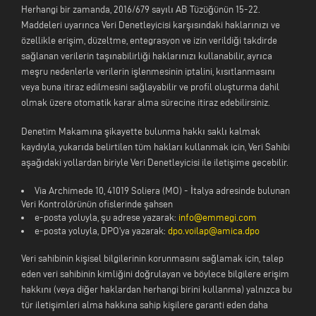
Herhangi bir zamanda, 2016/679 sayılı AB Tüzüğünün 15-22.
Maddeleri uyarınca Veri Denetleyicisi karşısındaki haklarınızı ve
özellikle erişim, düzeltme, entegrasyon ve izin verildiği takdirde
sağlanan verilerin taşınabilirliği haklarınızı kullanabilir, ayrıca
meşru nedenlerle verilerin işlenmesinin iptalini, kısıtlanmasını
veya buna itiraz edilmesini sağlayabilir ve profil oluşturma dahil
olmak üzere otomatik karar alma sürecine itiraz edebilirsiniz.
Denetim Makamına şikayette bulunma hakkı saklı kalmak
kaydıyla, yukarıda belirtilen tüm hakları kullanmak için, Veri Sahibi
aşağıdaki yollardan biriyle Veri Denetleyicisi ile iletişime geçebilir.
Via Archimede 10, 41019 Soliera (MO) - İtalya adresinde bulunan
Veri Kontrolörünün ofislerinde şahsen
e-posta yoluyla, şu adrese yazarak:
info@emmegi.com
e-posta yoluyla, DPO'ya yazarak:
dpo.voilap@amica.dpo
Veri sahibinin kişisel bilgilerinin korunmasını sağlamak için, talep
eden veri sahibinin kimliğini doğrulayan ve böylece bilgilere erişim
hakkını (veya diğer haklardan herhangi birini kullanma) yalnızca bu
tür iletişimleri alma hakkına sahip kişilere garanti eden daha