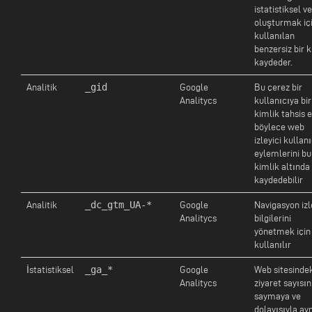
istatistiksel ve
oluşturmak iç
kullanılan
benzersiz bir 
kaydeder.
_gid
Analitik
Google
Bu çerez bir
Analitycs
kullanıcıya bir
kimlik tahsis e
böylece web
izleyici kullan
eylemlerini bu
kimlik altında
kaydedebilir
_dc_gtm_UA-*
Analitik
Google
Navigasyon iz
Analitycs
bilgilerini
yönetmek için
kullanılır
_ga_*
İstatistiksel
Google
Web sitesinde
Analitycs
ziyaret sayısın
saymaya ve
dolayısıyla ay