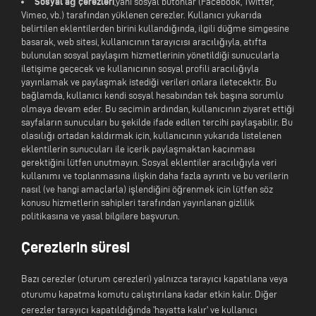
Sosyal ağ çerezleri
,yani sosyal butonlar (Facebook, Twitter,
Vimeo, vb.) tarafından yüklenen çerezler. Kullanıcı yukarıda
belirtilen eklentilerden birini kullandığında, ilgili düğme simgesine
basarak, web sitesi, kullanıcının tarayıcısı aracılığıyla, atıfta
bulunulan sosyal paylaşım hizmetlerinin yönetildiği sunucularla
iletişime geçecek ve kullanıcının sosyal profili aracılığıyla
yayınlamak ve paylaşmak istediği verileri onlara iletecektir. Bu
bağlamda, kullanıcı kendi sosyal hesabından tek başına sorumlu
olmaya devam eder. Bu seçimin ardından, kullanıcının ziyaret ettiği
sayfaların sunucuları bu şekilde ifade edilen tercihi paylaşabilir. Bu
olasılığı ortadan kaldırmak için, kullanıcının yukarıda listelenen
eklentilerin sunucuları ile içerik paylaşmaktan kaçınması
gerektiğini lütfen unutmayın. Sosyal eklentiler aracılığıyla veri
kullanımı ve toplanmasına ilişkin daha fazla ayrıntı ve bu verilerin
nasıl (ve hangi amaçlarla) işlendiğini öğrenmek için lütfen söz
konusu hizmetlerin sahipleri tarafından yayınlanan gizlilik
politikasına ve yasal bilgilere başvurun.
Çerezlerin süresi
Bazı çerezler (oturum çerezleri) yalnızca tarayıcı kapatılana veya
oturumu kapatma komutu çalıştırılana kadar etkin kalır. Diğer
çerezler tarayıcı kapatıldığında 'hayatta kalır' ve kullanıcı