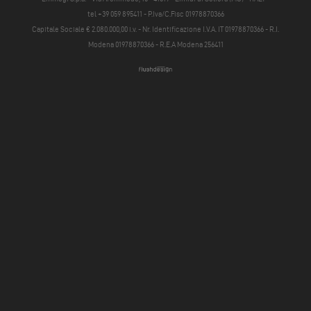
tel +39 059 895411
- P.Iva/C.Fisc 01978870366
Capitale Sociale € 2.080.000,00 i.v. - Nr. Identificazione I.V.A. IT 01978870366 - R.I.
Modena 01978870366 - R.E.A Modena 256411