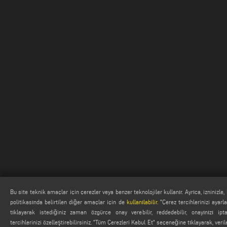
Bu site teknik amaçlar için çerezler veya benzer teknolojiler kullanır. Ayrıca, izninizle, 
politikasında belirtilen diğer amaçlar için de
kullanılabilir
. "Çerez tercihlerinizi ayar
tıklayarak istediğiniz zaman özgürce onay verebilir, reddedebilir, onayınızı ipt
tercihlerinizi özelleştirebilirsiniz. "Tüm Çerezleri Kabul Et" seçeneğine tıklayarak, verile