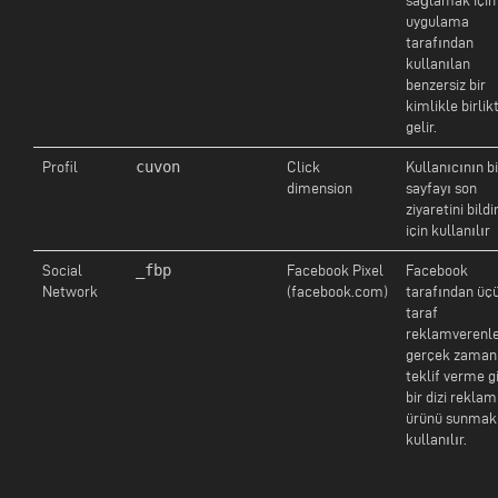
sağlamak için
uygulama
tarafından
kullanılan
benzersiz bir
kimlikle birlik
gelir.
cuvon
Profil
Click
Kullanıcının bi
dimension
sayfayı son
ziyaretini bild
için kullanılır
_fbp
Social
Facebook Pixel
Facebook
Network
(facebook.com)
tarafından üç
taraf
reklamverenl
gerçek zaman
teklif verme gi
bir dizi reklam
ürünü sunmak 
kullanılır.