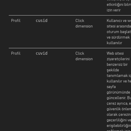
etkinliğini bi
izin verir
cusid
Profil
Click
Kullanıcı ve 
dimension
sitesi arasında
oturum başla
ve sürdürmek 
kullanılır
cuvid
Profil
Click
Web sitesi
dimension
ziyaretçilerini
benzersiz bir
şekilde
tanımlamak iç
kullanılır ve h
sayfa
görünümünde
güncellenir. B
çerez ayrıca, e
güvenlik önle
olarak çerezin
geçerliliğini v
erişilebilirliğin