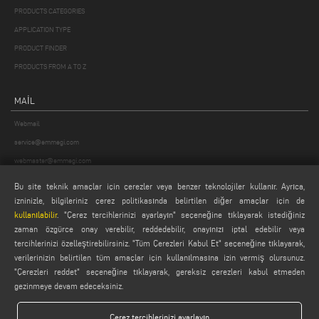
PRODUCTS CATEGORIES
APPLICATION TYPE
PRODUCT FINDER
PRODUCTS FROM A TO Z
MAIL
Webmail
service@emmegi.com
webmaster@emmegi.com
info@emmegi.com
Bu site teknik amaçlar için çerezler veya benzer teknolojiler kullanır. Ayrıca,
izninizle, bilgileriniz çerez politikasında belirtilen diğer amaçlar için de
FIND US ON
kullanılabilir
. "Çerez tercihlerinizi ayarlayın" seçeneğine tıklayarak istediğiniz
zaman özgürce onay verebilir, reddedebilir, onayınızı iptal edebilir veya
tercihlerinizi özelleştirebilirsiniz. "Tüm Çerezleri Kabul Et" seçeneğine tıklayarak,
verilerinizin belirtilen tüm amaçlar için kullanılmasına izin vermiş olursunuz.
"Çerezleri reddet" seçeneğine tıklayarak, gereksiz çerezleri kabul etmeden
LEGALS
gezinmeye devam edeceksiniz.
PRIVACY POLICY
LEGAL NOTES
Çerez tercihlerinizi ayarlayın