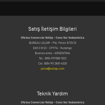
Satış İletişim Bilgileri
Oficina Comercial Voilàp – Cono Sur Sudamérica
BUREAU LELOIR - Pte. Peron 8725/31
Edif.3 Of.22 - CP1714 - Ituzaingo
Buenos Aires – ARGENTINA
Tel.: 0054 9117000-1023
Cel: 0054 911 2881-6320
joliva@voilap.com
Teknik Yardım
Oficina Comercial Voilàp – Cono Sur Sudamérica