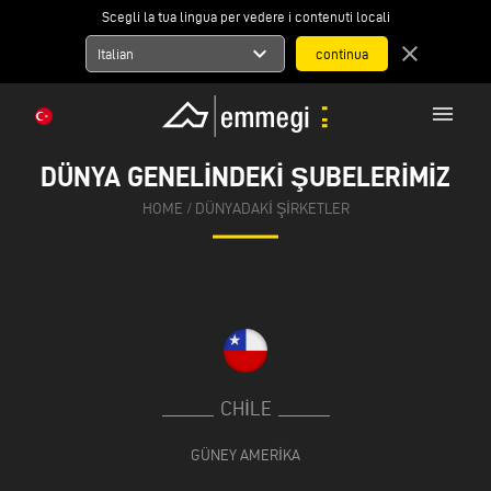
Scegli la tua lingua per vedere i contenuti locali
expand_more
close
Italian
menu
DÜNYA GENELINDEKI ŞUBELERIMIZ
HOME
/
DÜNYADAKI ŞIRKETLER
CHILE
GÜNEY AMERIKA