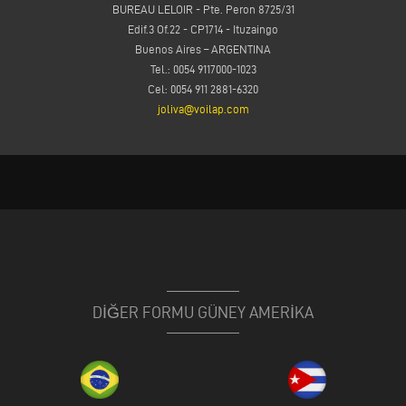
BUREAU LELOIR - Pte. Peron 8725/31
Edif.3 Of.22 - CP1714 - Ituzaingo
Buenos Aires – ARGENTINA
Tel.: 0054 9117000-1023
Cel: 0054 911 2881-6320
joliva@voilap.com
DİĞER FORMU GÜNEY AMERIKA