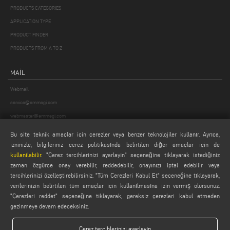
PRODUCTS CATEGORIES
APPLICATION TYPE
PRODUCT FINDER
PRODUCTS FROM A TO Z
MAIL
Webmail
service@emmegi.com
webmaster@emmegi.com
info@emmegi.com
Bu site teknik amaçlar için çerezler veya benzer teknolojiler kullanır. Ayrıca,
izninizle, bilgileriniz çerez politikasında belirtilen diğer amaçlar için de
FIND US ON
kullanılabilir
. "Çerez tercihlerinizi ayarlayın" seçeneğine tıklayarak istediğiniz
zaman özgürce onay verebilir, reddedebilir, onayınızı iptal edebilir veya
tercihlerinizi özelleştirebilirsiniz. "Tüm Çerezleri Kabul Et" seçeneğine tıklayarak,
verilerinizin belirtilen tüm amaçlar için kullanılmasına izin vermiş olursunuz.
"Çerezleri reddet" seçeneğine tıklayarak, gereksiz çerezleri kabul etmeden
LEGALS
gezinmeye devam edeceksiniz.
PRIVACY POLICY
LEGAL NOTES
Çerez tercihlerinizi ayarlayın