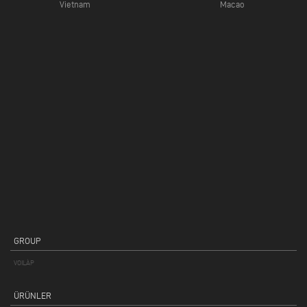
Vietnam
Macao
GROUP
VOILÀP
ÜRÜNLER