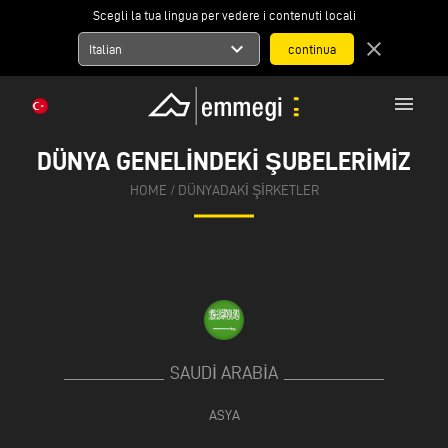
Scegli la tua lingua per vedere i contenuti locali
expand_more
close
Italian
menu
DÜNYA GENELINDEKI ŞUBELERIMIZ
HOME
/
DÜNYADAKI ŞIRKETLER
SAUDI ARABIA
ASYA