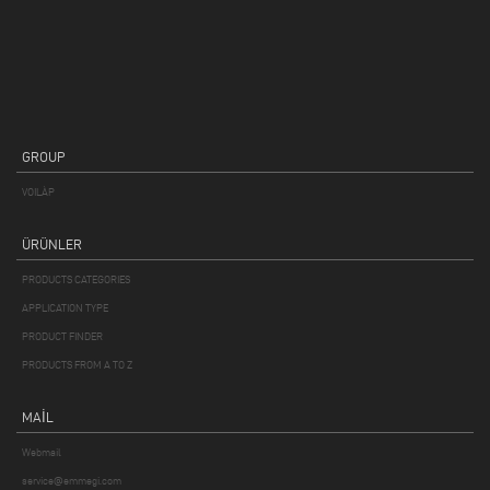
GROUP
VOILÀP
ÜRÜNLER
PRODUCTS CATEGORIES
APPLICATION TYPE
PRODUCT FINDER
PRODUCTS FROM A TO Z
MAIL
Webmail
service@emmegi.com