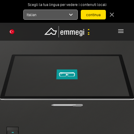
Scegli la tua lingua per vedere i contenuti locali
expand_more
close
Italian
menu