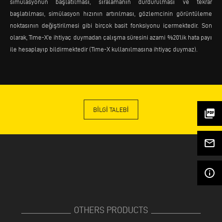
simülasyonun başlatılması, sıralamanın durdurulması ve tekrar
başlatılması, simülasyon hızının artırılması, gözlemcinin görüntüleme
noktasının değiştirilmesi gibi birçok basit fonksiyonu içermektedir. Son
olarak, Time-X’e ihtiyaç duymadan çalışma süresini azami %20’lik hata payı
ile hesaplayıp bildirmektedir (Time-X kullanılmasına ihtiyaç duymaz).
BILGI TALEBI
picture_as_pdf
mail_outline
info_outline
OTHERS PRODUCTS