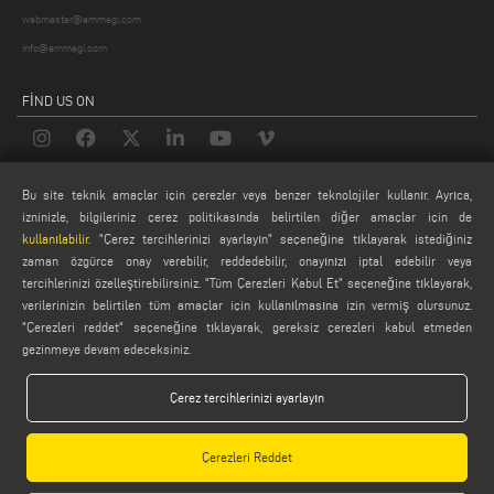
webmaster@emmegi.com
info@emmegi.com
FIND US ON
LEGALS
Bu site teknik amaçlar için çerezler veya benzer teknolojiler kullanır. Ayrıca,
izninizle, bilgileriniz çerez politikasında belirtilen diğer amaçlar için de
PRIVACY POLICY
kullanılabilir
. "Çerez tercihlerinizi ayarlayın" seçeneğine tıklayarak istediğiniz
LEGAL NOTES
zaman özgürce onay verebilir, reddedebilir, onayınızı iptal edebilir veya
tercihlerinizi özelleştirebilirsiniz. "Tüm Çerezleri Kabul Et" seçeneğine tıklayarak,
COOKIE POLICY
verilerinizin belirtilen tüm amaçlar için kullanılmasına izin vermiş olursunuz.
GENERAL TERMS AND CONDITIONS OF SALE
"Çerezleri reddet" seçeneğine tıklayarak, gereksiz çerezleri kabul etmeden
GENEL DAĞITIM KOŞULLARI
gezinmeye devam edeceksiniz.
ÇEREZ AYARLARI
Çerez tercihlerinizi ayarlayın
Çerezleri Reddet