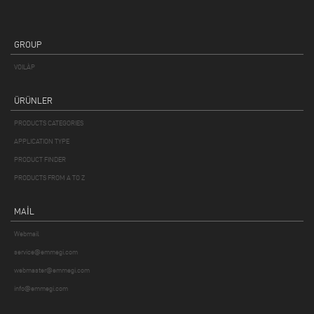
GROUP
VOILÀP
ÜRÜNLER
PRODUCTS CATEGORIES
APPLICATION TYPE
PRODUCT FINDER
PRODUCTS FROM A TO Z
MAIL
Webmail
service@emmegi.com
webmaster@emmegi.com
info@emmegi.com