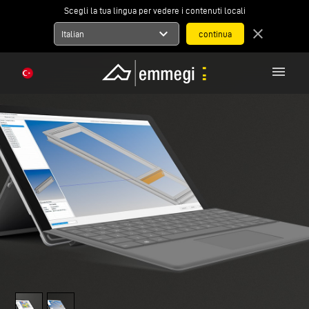
Scegli la tua lingua per vedere i contenuti locali
expand_more
close
Italian
menu