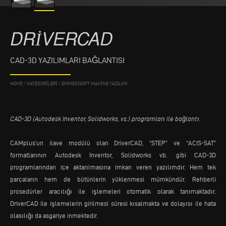
DRIVERCAD
CAD-3D YAZILIMLARI BAĞLANTISI
HOME
/
KATEGORILERI
/
EMMEGISOFT MAKINE YAZILIMI
CAD-3D (Autodesk Inventor, Solidworks, vs.) programları ile bağlantı.
CAMplus’un ilave modülü olan DriverCAD, “STEP” ve “ACIS-SAT”
formatlarının Autodesk Inventor, Solidworks vb. gibi CAD-3D
programlarından içe aktarılmasına imkan veren yazılımdır. Hem tek
parçaların hem de bütünlerin yüklenmesi mümkündür. Rehberli
prosedürler aracılığı ile işlemeleri otomatik olarak tanımaktadır.
DriverCAD ile işlemelerin girilmesi süresi kısalmakta ve dolayısı ile hata
olasılığı da asgariye inmektedir.