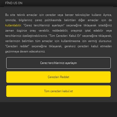
FIND US ON
Bu site teknik amaçlar için çerezler veya benzer teknolojiler kullanır. Ayrıca,
izninizle, bilgileriniz çerez politikasında belirtilen diğer amaçlar için de
LEGALS
kullanılabilir
. "Çerez tercihlerinizi ayarlayın" seçeneğine tıklayarak istediğiniz
zaman özgürce onay verebilir, reddedebilir, onayınızı iptal edebilir veya
PRIVACY POLICY
tercihlerinizi özelleştirebilirsiniz. "Tüm Çerezleri Kabul Et" seçeneğine tıklayarak,
LEGAL NOTES
verilerinizin belirtilen tüm amaçlar için kullanılmasına izin vermiş olursunuz.
"Çerezleri reddet" seçeneğine tıklayarak, gereksiz çerezleri kabul etmeden
COOKIE POLICY
gezinmeye devam edeceksiniz.
GENERAL TERMS AND CONDITIONS OF SALE
GENEL DAĞITIM KOŞULLARI
Çerez tercihlerinizi ayarlayın
ÇEREZ AYARLARI
Çerezleri Reddet
Tüm çerezleri kabul et
Emmegi S.p.a. - Via Archimede, 10 - 41019 - Limidi di Soliera (MO) - ITALY -
tel +39 059 895411
- P.Iva/C.Fisc 01978870366