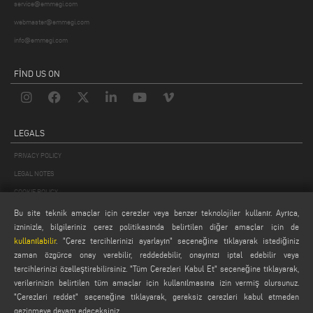
service@emmegi.com
webmaster@emmegi.com
info@emmegi.com
FIND US ON
LEGALS
PRIVACY POLICY
LEGAL NOTES
COOKIE POLICY
GENERAL TERMS AND CONDITIONS OF SALE
Bu site teknik amaçlar için çerezler veya benzer teknolojiler kullanır. Ayrıca,
izninizle, bilgileriniz çerez politikasında belirtilen diğer amaçlar için de
GENEL DAĞITIM KOŞULLARI
kullanılabilir
. "Çerez tercihlerinizi ayarlayın" seçeneğine tıklayarak istediğiniz
ÇEREZ AYARLARI
zaman özgürce onay verebilir, reddedebilir, onayınızı iptal edebilir veya
tercihlerinizi özelleştirebilirsiniz. "Tüm Çerezleri Kabul Et" seçeneğine tıklayarak,
verilerinizin belirtilen tüm amaçlar için kullanılmasına izin vermiş olursunuz.
"Çerezleri reddet" seçeneğine tıklayarak, gereksiz çerezleri kabul etmeden
gezinmeye devam edeceksiniz.