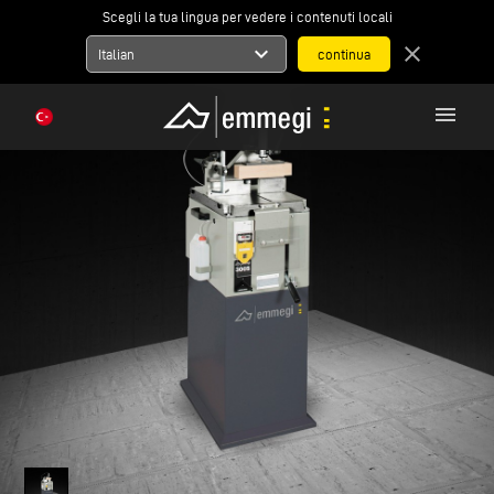
Scegli la tua lingua per vedere i contenuti locali
expand_more
close
Italian
menu