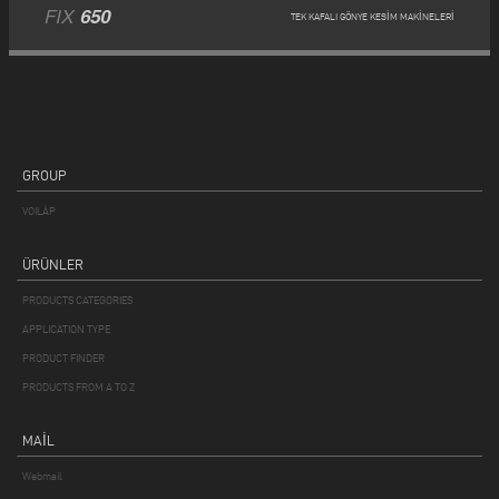
FIX
650
TEK KAFALI GÖNYE KESIM MAKINELERI
GROUP
VOILÀP
ÜRÜNLER
PRODUCTS CATEGORIES
APPLICATION TYPE
PRODUCT FINDER
PRODUCTS FROM A TO Z
MAIL
Webmail