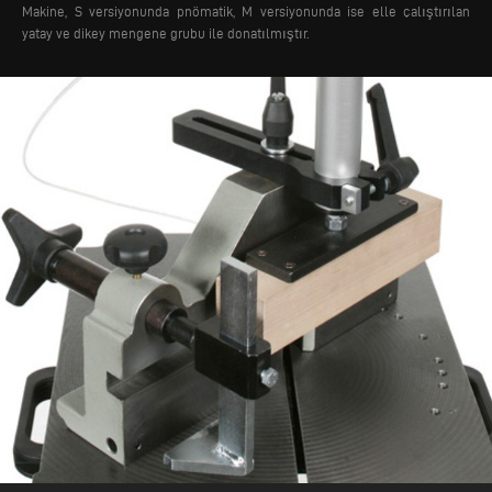
Makine, S versiyonunda pnömatik, M versiyonunda ise elle çalıştırılan
yatay ve dikey mengene grubu ile donatılmıştır.