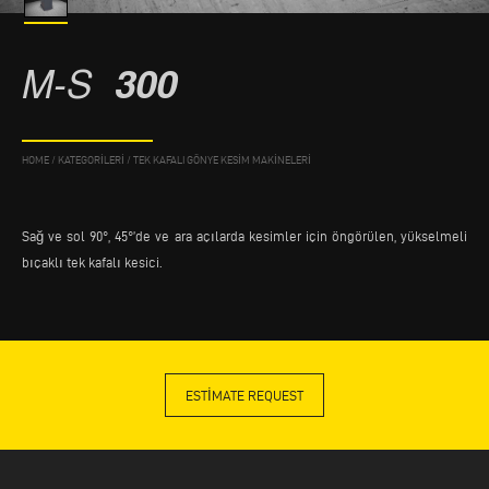
M-S
300
HOME
/
KATEGORILERI
/
TEK KAFALI GÖNYE KESIM MAKINELERI
Sağ ve sol 90°, 45°’de ve ara açılarda kesimler için öngörülen, yükselmeli
bıçaklı tek kafalı kesici.
ESTIMATE REQUEST