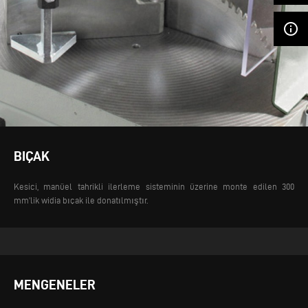
info_outline
BIÇAK
Kesici, manüel tahrikli ilerleme sisteminin üzerine monte edilen 300
mm’lik widia bıçak ile donatılmıştır.
MENGENELER