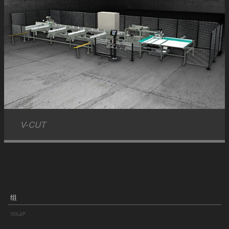
V-CUT
组
VOILÀP