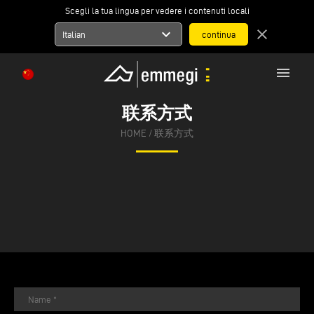
Scegli la tua lingua per vedere i contenuti locali
expand_more
close
Italian
menu
联系方式
HOME
/
联系方式