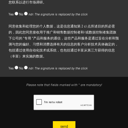
您联系以进行市场调研。
电子邮件活动、短信、自动电话联系、即时通讯等）与您联系，以进行市
场调研；根据《欧盟数据保护条例》第 6(1)(a)条，处理数据的法律依据是
Yes
No
ndr: The signature is replaced by the click
您的同意；
(c)
推广和销售数据控制者和/或数据控制者集团旗下公司的 "专用 "产品和
同意收集和处理您的个人数据，这是信息通知第 2 c) 点所述目的所必需
服务，
特别是通过以分析和预测与数据主体的偏好、习惯、消费选择相关
的，因此您同意接收用于推广和销售数据控制者和/或数据控制者集团旗
的信息为目标的客户画像技术，也可通过使用自动化技术或系统，以及通
下公司的 "专用 "产品和服务的通信，这些产品和服务是通过旨在分析和预
过丰富从第三方获得的信息（丰富）来实现。这一目的的法律依据是您根
测与您的偏好、习惯和消费选择有关的信息的客户分析技术具体确定的，
据《欧盟数据保护法》第 6(1)(a)条的规定表示的同意。
包括通过使用自动化技术或系统，也包括通过丰富从第三方获得的信息
（丰富）来实施的数据。
3.授予的性质、数据保存期限和处理方法
出于上文第 2 段字母(a)所述目的，必须提供您的个人资料，以便对您的请
Yes
No
ndr: The signature is replaced by the click
求作出答复，因为您拒绝提供此类资料将导致控制员无法回复您的信息，
确认您的信息请求。
关于上文第 2 段字母(b)和(c)中提及的目的，提供您的个人数据是可选的，
Please note that fields marked with * are mandatory!
您拒绝提供这些数据只会使数据控制者无法向您提供有关其产品、服务
和/或活动的最新信息，或为您制定更符合您情况的促销活动。
您个人数据的保存期限：
• 出于上述第 2(a)段所述目的，您的个人信息将在对每项信息请求做出答
复所需的时间内有效，在任何情况下，自收集信息起不超过 20 天。一旦
上述期限已过或当前请求已处理完毕，您的数据将被销毁或匿名；
• 就上文第 2(b)和(c)段所述目的而言，自相关同意书签发之日起，或在您