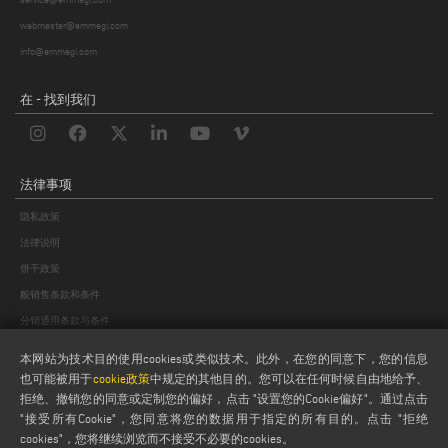
5.将个人数据传输到欧盟以外
webmaster@emmegi.com
一般情况下，不会将数据传输到欧盟以外的国家；但是，如果出于与供应
商提供的服务所在地相关的特殊需要，有必要将数据传输到欧盟以外的国
info@emmegi.com
家，包括未提供充分保护的国家，公司承诺根据适用规则，包括标准合同
条款的规定，保证提供充分的保护和保障措施，包括合同保障措施。
在 - 找到我们
6.当事人的权利
对于本通知中所述的处理方式，作为数据主体，您可以根据 GDPR 规定的
条件，行使 GDPR 第 15 - 21 条规定的权利，特别是
法律事项
•
访问权
：有权确认与您有关的个人数据是否正在被处理，如果正在被处
理，则有权访问您的个人数据（包括其副本），并获得《个人数据保护条
隐私政策
例》第 15 条所述的信息；
法律说明
•
更正权
：根据 GDPR 第 16 条规定，您有权在不无故拖延的情况下，要求
饼干政策
更正与您有关的不准确个人资料和/或整合不完整的个人资料；
般销售条款和条件
•
删除
权
（被遗忘权）：
在 GDPR 第 17 条提及的情况下，您有权在不无故
拖延的情况下获得删除与您有关的个人数据的权利；在为履行法律义务或
分销通用条款与条件
为公共利益执行任务或为确立、行使或捍卫法律主张而必须进行处理的情
饼干设置
本网站为技术目的使用cookies或类似技术。此外，在您的同意下，您的信息
况下，删除权不适用；
也可能被用于
cookie政策
中规定的其他目的。您可以在任何时候自由地给予、
• 限制处理的
权利
：在 GDPR 第 18 条规定的情况下，有权要求限制处理；
拒绝、撤销您的同意或定制您的偏好，点击 "设置您的Cookie偏好"。通过点击
•
数据可移植性权利
：以结构化、常用和机器可读的格式接收您提供给数
"接受所有Cookie"，您同意将您的数据用于指定的所有目的。点击 "拒绝
据控制者的个人数据的权利，以及不受阻碍地将这些数据传输给另一个数
cookies"，您将继续浏览而不接受不必要的cookies。
据控制者的权利，如果处理是基于同意并通过自动化手段进行的，如