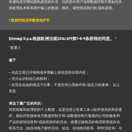
本通知是对网站隐私政策的补充，目的是向用户说明数据控制方将如何具
体处理在本联系表中输入的数据：因此，请您阅读我们的
隐私政策。
1.数据控制员和数据保护官
数据控制人：Emmegi S.p.a.，以其临时法定代表人的名义，注册地址：Via
Archimede, 10 - 41019 - Limidi di Soliera (MO) - Italy，电子邮件：
Emmegi S.p.a.根据欧洲法规2016/679第7-8-9条获得的同意。 *
info@emmegi.com
，C.F. / p. IVA 01978870366。
数据保护官（DPO）：Donato Eugenio Caccavella 博士，电子邮件地址：
*签署人
dpo.voilap@amicadpo.eu
鉴于
2.处理的个人数据、处理目的和法律依据
控制方应处理您通过填写控制方网站（www.emmegi.com，以下简称 "网
• 在此之前已仔细阅读并理解上述信息的全部内容；
站"）"
联系人 "
部分的数据收集表直接提供的个人身份和联系数据（例如：
• 充分认识到自己的权利；
姓名、公司名称、地址、城市、邮编、省份、州、电子邮件地址、电话号
• 在完全自由的情况下行事，不受任何心理条件和/或压力的束缚； 以上
码）。
皆是
控制者处理您的个人数据的目的是
(a)
回应您
通过本表格提交
的信息或请求，
例如获取所提供产品或服务的信
表达了最广泛的共识：
息（包括发送免费邀请函和公司信息资料），以及获取报价等；这一目的
同意收集和处理您的个人数据，这是信息公告第 2 条 c)款所述目的所必需
的法律依据是 GDPR 第 6(1)(f)条所指的控制方的合法权益，即合理预期您希
的，因此同意接收有关数据控制方和/或数据控制方集团内公司的服务和
望控制方处理您的个人数据，以回应您的联系请求；
产品的促销信息和/或由其组织的活动，或通过接线员的电话联系或自动
(b) 向
您发送有关控制方和/或
控制方
集团
旗下
公司的服务和产品和
/或由其
联系方法（如自动电子邮件活动、短信、自动电话联系、即时消息等）与
组织的活动的
促销信息，
或通过接线员电话联系或自动联系方法（如自动