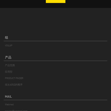
决定撤销同意书之前，该同意书将持续 2 年；
数据处理符合 GDPR 的要求，遵循公平、合法、透明的原则，并保护其中
所述的您的权利。个人数据的处理采用计算机化、远程和/或纸质工具，
并采取安全措施确保个人数据的保密性，防止未经授权方的不当访问。
4.数据通信
为实现上文第 2 段所述目的，控制者的雇员、同化人员和合作者将了解所
组
处理的个人数据，他们将作为个人数据处理的授权人。
此外，您的个人数据可能会由属于以下类别的第三方处理：
VOILÀP
• 计算机系统管理技术支持服务提供商、物流提供商、广告公司或其他服
务提供商；
产品
• 商业伙伴；
产品范围
• 发送通信的外部远程平台供应商；
• 属于控制者所属集团的公司，从事与控制者有关或支持控制者的工具性
应用型
活动。
PRODUCT FINDER
在某些情况下，属于上述类别的实体作为数据控制者特别指定的数据控制
按从A到Z的顺序
者按照 GDPR 第 28 条进行操作，而在其他情况下，则作为独立的数据控制
者完全自主地进行操作，不言而喻，在后一种情况下，将您的个人数据传
MAIL
送给此类自主数据控制者的唯一目的是为了实现上文第 2 段所述目的。
您的个人数据不会被传播。
Webmail
service@emmegi.com