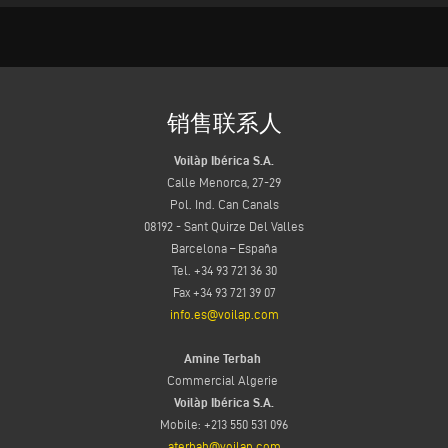
销售联系人
Voilàp Ibérica S.A.
Calle Menorca, 27-29
Pol. Ind. Can Canals
08192 - Sant Quirze Del Valles
Barcelona – España
Tel. +34 93 721 36 30
Fax +34 93 721 39 07
info.es@voilap.com
Amine Terbah
Commercial Algerie
Voilàp Ibérica S.A.
Mobile: +213 550 531 096
aterbah@voilap.com