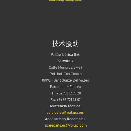
技术援助
Voilàp Ibérica S.A.
SERVICE+
Calle Menorca, 27-29
Pol. Ind. Can Canals
08192 - Sant Quirze Del Valles
Barcelona – España
Tel: +34 930 12 90 28
Fax +34 93 721 39 07
Asistencia técnica:
service.es@voilap.com
Accesorios y Recambios
:
spareparts.es@voilap.com