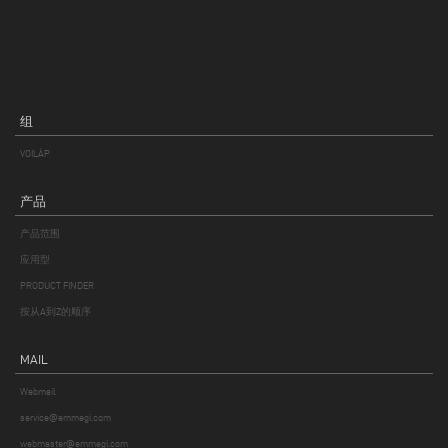
组
VOILÀP
产品
产品范围
应用型
PRODUCT FINDER
按从A到Z的顺序
MAIL
Webmail
service@emmegi.com
webmaster@emmegi.com