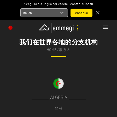
Scegli la tua lingua per vedere i contenuti locali
expand_more
close
Italian
menu
我们在世界各地的分支机构
HOME
/
联系人
ALGERIA
非洲