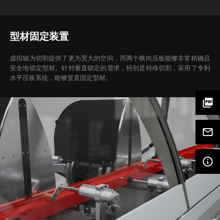
型材固定装置
虚拟轴为切割提供了更为宽大的空间，而两个横向压板能够非常精确且
安全地锁定型材。针对垂直锁定的需求，特别是特殊切割，采用了专利
水平压板系统，能够竖直固定型材。
picture_as_pdf
mail_outline
info_outline