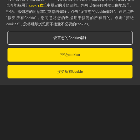
也可能被用于
cookie政策
中规定的其他目的。您可以在任何时候自由地给予、
法律事项
拒绝、撤销您的同意或定制您的偏好，点击 "设置您的Cookie偏好"。通过点击
隐私政策
"接受所有Cookie"，您同意将您的数据用于指定的所有目的。点击 "拒绝
cookies"，您将继续浏览而不接受不必要的cookies。
法律说明
饼干政策
设置您的Cookie偏好
般销售条款和条件
分销通用条款与条件
拒绝cookies
饼干设置
接受所有Cookie
Emmegi S.p.a. - Via Archimede, 10 - 41019 - Limidi di Soliera (MO) - ITALY -
tel +39 059 895411
- P.Iva/C.Fisc 01978870366
Capitale Sociale € 2.080.000,00 i.v. - Nr. Identificazione I.V.A. IT 01978870366 - R.I.
Modena 01978870366 - R.E.A Modena 256411