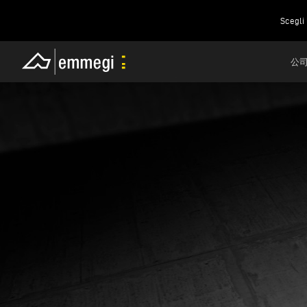
Scegli 
公