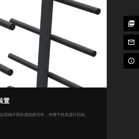
picture_as_pdf
mail_outline
info_outline
装置
以容纳不同长度的挤压件，并便于对其进行识别。