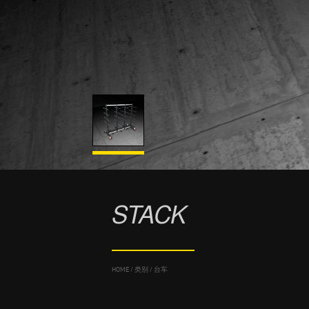
STACK
HOME
/
类别
/
台车