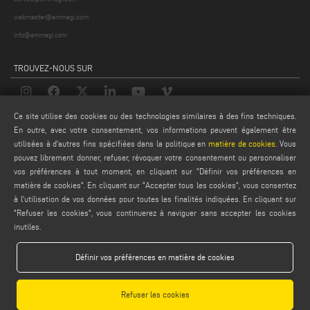
webmaster@emmegi.com
info@emmegi.com
TROUVEZ-NOUS SUR
Ce site utilise des cookies ou des technologies similaires à des fins techniques.
MENTIONS LÉGALES
En outre, avec votre consentement, vos informations peuvent également être
utilisées à d'autres fins spécifiées dans la politique en
matière de cookies
. Vous
PRIVACY POLICY
pouvez librement donner, refuser, révoquer votre consentement ou personnaliser
LEGAL NOTES
vos préférences à tout moment, en cliquant sur "Définir vos préférences en
matière de cookies". En cliquant sur "Accepter tous les cookies", vous consentez
COOKIE POLICY
à l'utilisation de vos données pour toutes les finalités indiquées. En cliquant sur
CONDITIONS GÉNÉRALES DE VENTE
"Refuser les cookies", vous continuerez à naviguer sans accepter les cookies
CONDITIONS GÉNÉRALES DE DISTRIBUTION
inutiles.
PARAMÈTRES DES COOKIES
Définir vos préférences en matière de cookies
Refuser les cookies