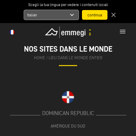
Scegli la tua lingua per vedere i contenuti locali
expand_more
close
Italian
menu
NOS SITES DANS LE MONDE
HOME
/
LIEU DANS LE MONDE ENTIER
DOMINICAN REPUBLIC
AMÉRIQUE DU SUD