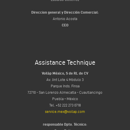
Direccion general y Dirección Comercial:
Antonio Acosta
CEO
Assistance Technique
Voilàp México, S de RL de CV
Av. Jint Lote 4 Módulo 3
Parque Inds. Finsa
72710 - San Lorenzo Almecatla - Cuautlancingo
Puebla – México
Tel. +52 222 273 0718
service.mex@voilap.com
responsable Dpto. Técnico: