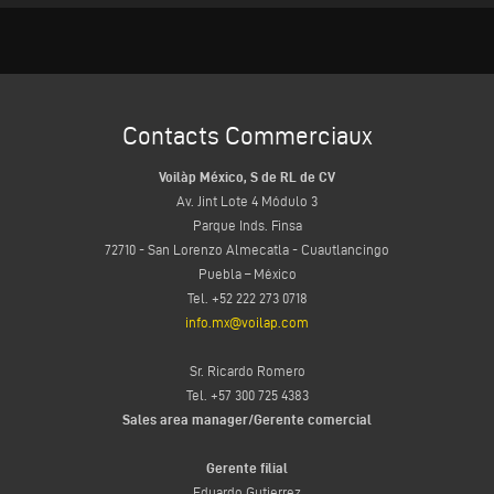
Contacts Commerciaux
Voilàp México, S de RL de CV
Av. Jint Lote 4 Módulo 3
Parque Inds. Finsa
72710 - San Lorenzo Almecatla - Cuautlancingo
Puebla – México
Tel. +52 222 273 0718
info.mx@voilap.com
Sr. Ricardo Romero
Tel. +57 300 725 4383
Sales area manager/Gerente comercial
Gerente filial
Eduardo Gutierrez