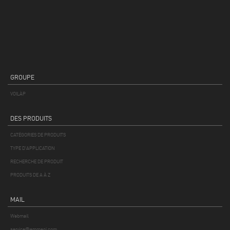
GROUPE
VOILÀP
DES PRODUITS
CATÉGORIES DE PRODUITS
TYPE D'APPLICATION
RECHERCHE DE PRODUIT
PRODUITS DE A À Z
MAIL
Webmail
service@emmegi.com