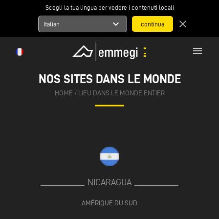
Scegli la tua lingua per vedere i contenuti locali
expand_more
close
Italian
menu
NOS SITES DANS LE MONDE
HOME
/
LIEU DANS LE MONDE ENTIER
NICARAGUA
AMÉRIQUE DU SUD