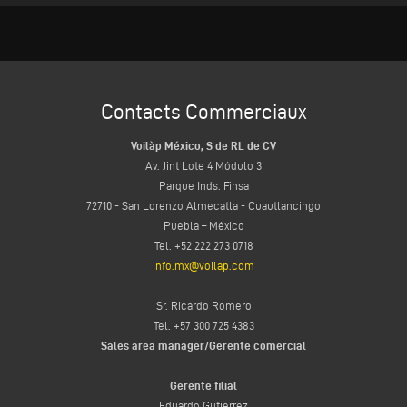
Contacts Commerciaux
Voilàp México, S de RL de CV
Av. Jint Lote 4 Módulo 3
Parque Inds. Finsa
72710 - San Lorenzo Almecatla - Cuautlancingo
Puebla – México
Tel. +52 222 273 0718
info.mx@voilap.com
Sr. Ricardo Romero
Tel. +57 300 725 4383
Sales area manager/Gerente comercial
Gerente filial
Eduardo Gutierrez