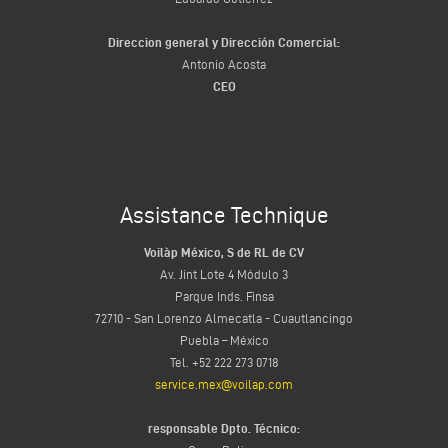
Direccion general y Dirección Comercial:
Antonio Acosta
CEO
Assistance Technique
Voilàp México, S de RL de CV
Av. Jint Lote 4 Módulo 3
Parque Inds. Finsa
72710 - San Lorenzo Almecatla - Cuautlancingo
Puebla – México
Tel. +52 222 273 0718
service.mex@voilap.com
responsable Dpto. Técnico: