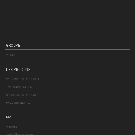
GROUPE
VOILÀP
DES PRODUITS
CATÉGORIES DE PRODUITS
TYPE D'APPLICATION
RECHERCHE DE PRODUIT
PRODUITS DE A À Z
MAIL
Webmail
service@emmegi.com