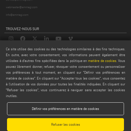
webmaster@emmegi.com
info@emmegi.com
TROUVEZ-NOUS SUR
Ce site utilise des cookies ou des technologies similaires à des fins techniques.
MENTIONS LÉGALES
En outre, avec votre consentement, vos informations peuvent également être
utilisées à d'autres fins spécifiées dans la politique en
matière de cookies
. Vous
PRIVACY POLICY
pouvez librement donner, refuser, révoquer votre consentement ou personnaliser
LEGAL NOTES
vos préférences à tout moment, en cliquant sur "Définir vos préférences en
matière de cookies". En cliquant sur "Accepter tous les cookies", vous consentez
COOKIE POLICY
à l'utilisation de vos données pour toutes les finalités indiquées. En cliquant sur
CONDITIONS GÉNÉRALES DE VENTE
"Refuser les cookies", vous continuerez à naviguer sans accepter les cookies
CONDITIONS GÉNÉRALES DE DISTRIBUTION
inutiles.
PARAMÈTRES DES COOKIES
Définir vos préférences en matière de cookies
Refuser les cookies