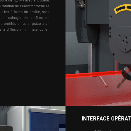
roche de 10,5 kW avec encodeur,
 rotation de l’électrobroche le
r les 3 faces du profilé, sans
r l'usinage de profilés en
e profilés en acier grâce à un
le à diffusion minimale ou en
INTERFACE OPÉRA