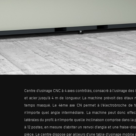
Centre d'usinage CNC à 4 axes contrôlés, consacré à l'usinage des 
et acier jusqu’à 4 m de longueur. La machine prévoit des étaux
temps masqué. Le 4ème axe CN permet à l'électrobroche de tourn
n’importe quel angle intermédiaire. La machine peut donc effect
latérales du profil à n’importe quelle inclinaison comprise dans la 
à 12 postes, en mesure d’abriter un renvoi d’angle et une fraise-di
pièce. Le centre dispose par ailleurs d’une table d’usinage mobile