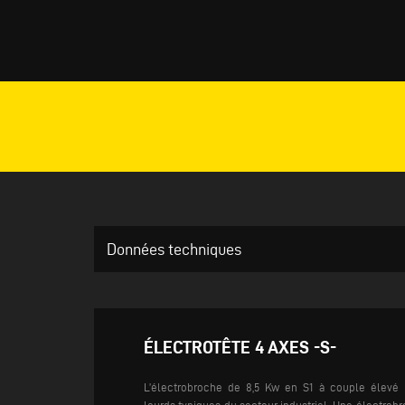
Données techniques
ÉLECTROTÊTE 4 AXES -S-
L’électrobroche de 8,5 Kw en S1 à couple élevé 