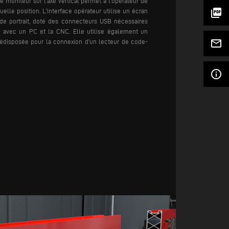
 le moniteur sur l'axe vertical permet à l'opérateur de
picture_as_pdf
uelle position. L'interface opérateur utilise un écran
mode portrait, doté des connecteurs USB nécessaires
 avec un PC et la CNC. Elle utilise également un
mail_outline
prédisposée pour la connexion d'un lecteur de code-
info_outline