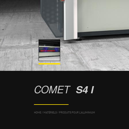
COMET
S4 I
HOME
/
MATÉRIELS
/
PRODUITS POUR L’ALUMINIUM