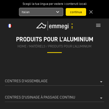
Scegli la tua lingua per vedere i contenuti locali
expand_more
close
Italian
menu
PRODUITS POUR L’ALUMINIUM
HOME
/
MATÉRIELS
/
PRODUITS POUR L’ALUMINIUM
CENTRES D'ASSEMBLAGE
arrow_drop_down
CENTRES D'USINAGE À PASSAGE CONTINU
arrow_drop_down