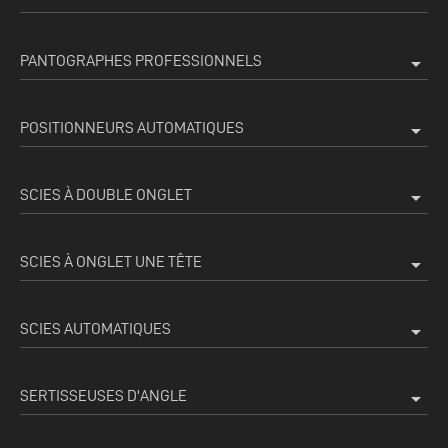
PANTOGRAPHES PROFESSIONNELS
arrow_drop_down
POSITIONNEURS AUTOMATIQUES
arrow_drop_down
SCIES À DOUBLE ONGLET
arrow_drop_down
SCIES À ONGLET UNE TÊTE
arrow_drop_down
SCIES AUTOMATIQUES
arrow_drop_down
SERTISSEUSES D'ANGLE
arrow_drop_down