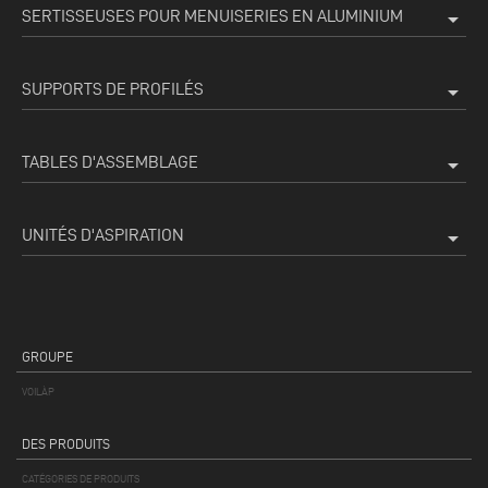
SERTISSEUSES POUR MENUISERIES EN ALUMINIUM
arrow_drop_down
SUPPORTS DE PROFILÉS
arrow_drop_down
TABLES D'ASSEMBLAGE
arrow_drop_down
UNITÉS D'ASPIRATION
arrow_drop_down
GROUPE
VOILÀP
DES PRODUITS
CATÉGORIES DE PRODUITS