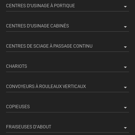
CENTRES D'USINAGE À PORTIQUE
arrow_drop_down
CENTRES D'USINAGE CABINÉS
arrow_drop_down
CENTRES DE SCIAGE À PASSAGE CONTINU
arrow_drop_down
CHARIOTS
arrow_drop_down
CONVOYEURS À ROULEAUX VERTICAUX
arrow_drop_down
COPIEUSES
arrow_drop_down
FRAISEUSES D'ABOUT
arrow_drop_down