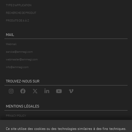
TYPE D'APPLICATION
RECHERCHE DE PRODUIT
PRODUITS DE A À Z
MAIL
Webmail
service@emmegi.com
webmaster@emmegi.com
info@emmegi.com
TROUVEZ-NOUS SUR
MENTIONS LÉGALES
PRIVACY POLICY
LEGAL NOTES
Ce site utilise des cookies ou des technologies similaires à des fins techniques.
COOKIE POLICY