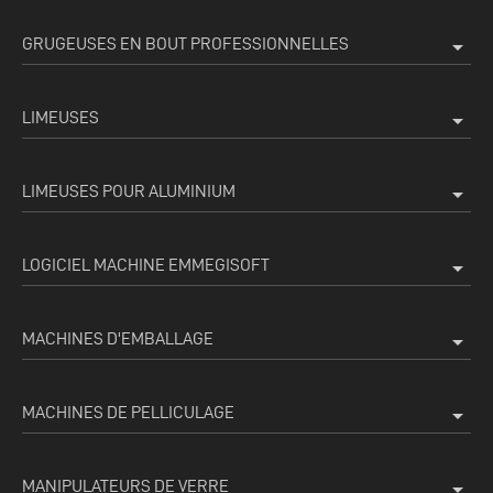
GRUGEUSES EN BOUT PROFESSIONNELLES
arrow_drop_down
LIMEUSES
arrow_drop_down
LIMEUSES POUR ALUMINIUM
arrow_drop_down
LOGICIEL MACHINE EMMEGISOFT
arrow_drop_down
MACHINES D'EMBALLAGE
arrow_drop_down
MACHINES DE PELLICULAGE
arrow_drop_down
MANIPULATEURS DE VERRE
arrow_drop_down