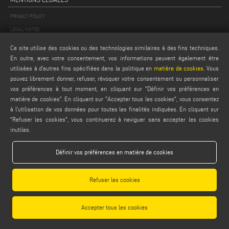
PRIVACY POLICY
LEGAL NOTES
COOKIE POLICY
Ce site utilise des cookies ou des technologies similaires à des fins techniques.
CONDITIONS GÉNÉRALES DE VENTE
En outre, avec votre consentement, vos informations peuvent également être
utilisées à d'autres fins spécifiées dans la politique en
matière de cookies
. Vous
CONDITIONS GÉNÉRALES DE DISTRIBUTION
pouvez librement donner, refuser, révoquer votre consentement ou personnaliser
PARAMÈTRES DES COOKIES
vos préférences à tout moment, en cliquant sur "Définir vos préférences en
matière de cookies". En cliquant sur "Accepter tous les cookies", vous consentez
à l'utilisation de vos données pour toutes les finalités indiquées. En cliquant sur
"Refuser les cookies", vous continuerez à naviguer sans accepter les cookies
inutiles.
Définir vos préférences en matière de cookies
Emmegi S.p.a. - Via Archimede, 10 - 41019 - Limidi di Soliera (MO) - ITALY -
tel +39 059 895411
- P.Iva/C.Fisc 01978870366
Refuser les cookies
Capitale Sociale € 2.080.000,00 i.v. - Nr. Identificazione I.V.A. IT 01978870366 - R.I.
Modena 01978870366 - R.E.A Modena 256411
Accepter tous les cookies