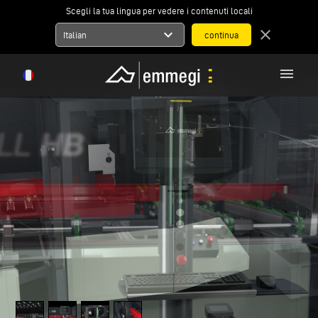
Scegli la tua lingua per vedere i contenuti locali
expand_more
close
Italian
menu