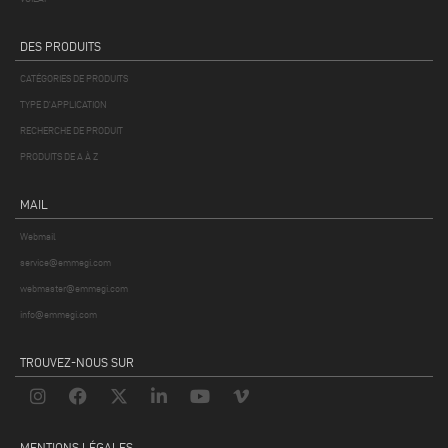
DES PRODUITS
CATÉGORIES DE PRODUITS
TYPE D'APPLICATION
RECHERCHE DE PRODUIT
PRODUITS DE A À Z
MAIL
Webmail
service@emmegi.com
webmaster@emmegi.com
info@emmegi.com
TROUVEZ-NOUS SUR
MENTIONS LÉGALES