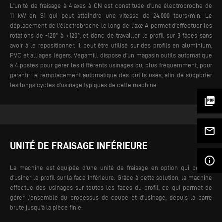
L'unité de fraisage à 4 axes à CN est constituée d'une électrobroche de
11 kW en S1 qui peut atteindre une vitesse de 24.000 tours/min. Le
déplacement de l'électrobroche le long de l'axe A permet d'effectuer les
rotations de -120° à +120°, et donc de travailler le profil sur 3 faces sans
avoir à le repositionner. Il peut être utilisé sur des profils en aluminium,
PVC et alliages légers.
Vegamill dispose d'un magasin outils automatique
à 4 postes pour gérer les différents usinages ou, plus fréquemment, pour
garantir le remplacement automatique des outils usés, afin de supporter
les longs cycles d'usinage typiques de cette machine.
picture_as_pdf
mail_outline
UNITÉ DE FRAISAGE INFÉRIEURE
info_outline
La machine est équipée d'une unité de fraisage en option qui permet
d'usiner le profil sur la face inférieure. Grâce à cette solution, la machine
effectue des usinages sur toutes les faces du profil, ce qui permet de
gérer l'ensemble du processus de coupe et d'usinage, depuis la barre
brute jusqu'à la pièce finie.