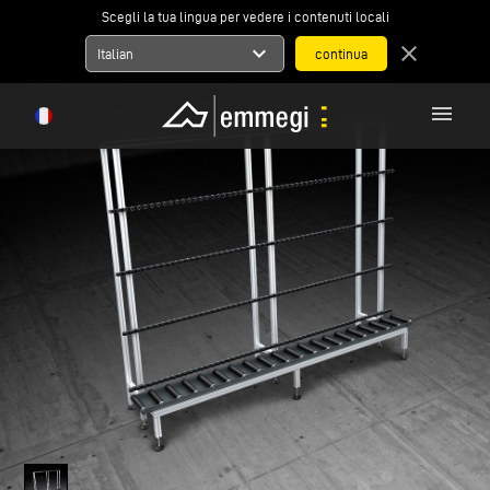
Scegli la tua lingua per vedere i contenuti locali
expand_more
close
Italian
menu