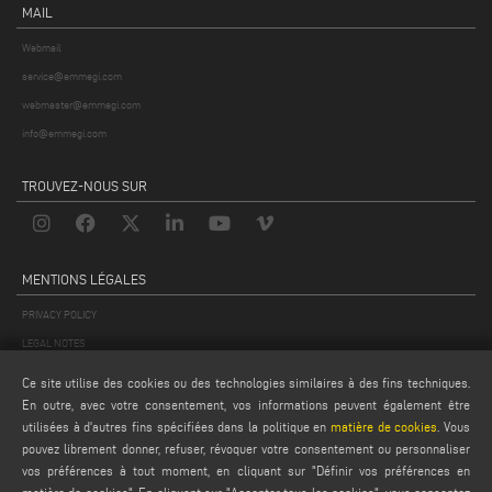
MAIL
Webmail
service@emmegi.com
webmaster@emmegi.com
info@emmegi.com
TROUVEZ-NOUS SUR
MENTIONS LÉGALES
PRIVACY POLICY
LEGAL NOTES
COOKIE POLICY
Ce site utilise des cookies ou des technologies similaires à des fins techniques.
CONDITIONS GÉNÉRALES DE VENTE
En outre, avec votre consentement, vos informations peuvent également être
utilisées à d'autres fins spécifiées dans la politique en
matière de cookies
. Vous
CONDITIONS GÉNÉRALES DE DISTRIBUTION
pouvez librement donner, refuser, révoquer votre consentement ou personnaliser
PARAMÈTRES DES COOKIES
vos préférences à tout moment, en cliquant sur "Définir vos préférences en