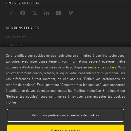
TROUVEZ-NOUS SUR
MENTIONS LÉGALES
PRIVACY POLICY
LEGAL NOTES
COOKIE POLICY
Ce site utilise des cookies ou des technologies similaires à des fins techniques.
CONDITIONS GÉNÉRALES DE VENTE
En outre, avec votre consentement, vos informations peuvent également être
utilisées à d'autres fins spécifiées dans la politique en
matière de cookies
. Vous
CONDITIONS GÉNÉRALES DE DISTRIBUTION
pouvez librement donner, refuser, révoquer votre consentement ou personnaliser
PARAMÈTRES DES COOKIES
vos préférences à tout moment, en cliquant sur "Définir vos préférences en
matière de cookies". En cliquant sur "Accepter tous les cookies", vous consentez
à l'utilisation de vos données pour toutes les finalités indiquées. En cliquant sur
"Refuser les cookies", vous continuerez à naviguer sans accepter les cookies
inutiles.
Définir vos préférences en matière de cookies
Emmegi S.p.a. - Via Archimede, 10 - 41019 - Limidi di Soliera (MO) - ITALY -
tel +39 059 895411
- P.Iva/C.Fisc 01978870366
Refuser les cookies
Capitale Sociale € 2.080.000,00 i.v. - Nr. Identificazione I.V.A. IT 01978870366 - R.I.