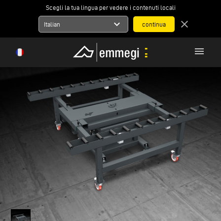
Scegli la tua lingua per vedere i contenuti locali
expand_more
close
Italian
menu