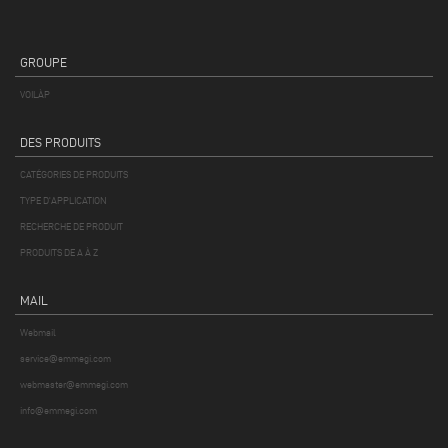
GROUPE
VOILÀP
DES PRODUITS
CATÉGORIES DE PRODUITS
TYPE D'APPLICATION
RECHERCHE DE PRODUIT
PRODUITS DE A À Z
MAIL
Webmail
service@emmegi.com
webmaster@emmegi.com
info@emmegi.com