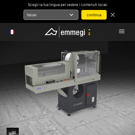
Scegli la tua lingua per vedere i contenuti locali
expand_more
close
Italian
menu