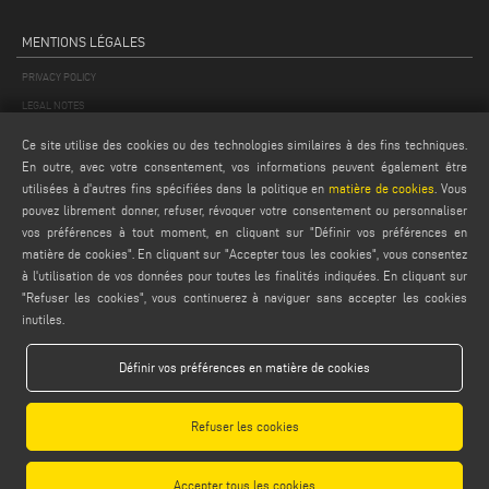
MENTIONS LÉGALES
PRIVACY POLICY
LEGAL NOTES
COOKIE POLICY
Ce site utilise des cookies ou des technologies similaires à des fins techniques.
CONDITIONS GÉNÉRALES DE VENTE
En outre, avec votre consentement, vos informations peuvent également être
utilisées à d'autres fins spécifiées dans la politique en
matière de cookies
. Vous
CONDITIONS GÉNÉRALES DE DISTRIBUTION
pouvez librement donner, refuser, révoquer votre consentement ou personnaliser
PARAMÈTRES DES COOKIES
vos préférences à tout moment, en cliquant sur "Définir vos préférences en
matière de cookies". En cliquant sur "Accepter tous les cookies", vous consentez
à l'utilisation de vos données pour toutes les finalités indiquées. En cliquant sur
"Refuser les cookies", vous continuerez à naviguer sans accepter les cookies
inutiles.
Définir vos préférences en matière de cookies
Emmegi S.p.a. - Via Archimede, 10 - 41019 - Limidi di Soliera (MO) - ITALY -
tel +39 059 895411
- P.Iva/C.Fisc 01978870366
Refuser les cookies
Capitale Sociale € 2.080.000,00 i.v. - Nr. Identificazione I.V.A. IT 01978870366 - R.I.
Modena 01978870366 - R.E.A Modena 256411
Accepter tous les cookies