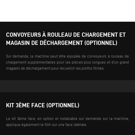
CONVOYEURS À ROULEAU DE CHARGEMENT ET
MAGASIN DE DÉCHARGEMENT (OPTIONNEL)
Sur demande, la machine peut être équipée de convoyeurs à rouleau de
chargement supplémentaires pour les pièces plus longues et d'un grand
magasin de déchargement pour recueillir les profils filmés.
KIT 3ÈME FACE (OPTIONNEL)
Le kit 3ème face, en option et installable sur demande sur la machine,
applique également le film sur une face latérale.