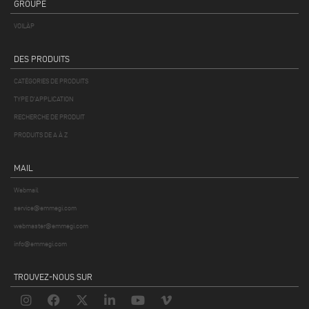
GROUPE
VOILÀP
DES PRODUITS
CATÉGORIES DE PRODUITS
TYPE D'APPLICATION
RECHERCHE DE PRODUIT
PRODUITS DE A À Z
MAIL
Webmail
service@emmegi.com
webmaster@emmegi.com
info@emmegi.com
TROUVEZ-NOUS SUR