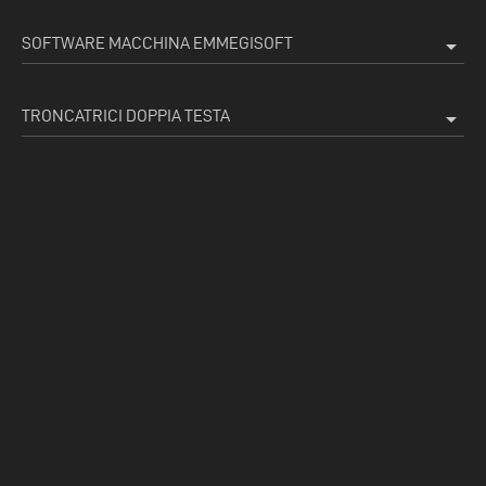
SOFTWARE MACCHINA EMMEGISOFT
arrow_drop_down
TRONCATRICI DOPPIA TESTA
arrow_drop_down