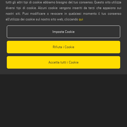
webmaster@emmegi.com
tutti gli altri tipi di cookie abbiamo bisogno del tuo consenso. Questo sito utilizza
diversi tipi di cookie. Alcuni cookie vengono inseriti da terzi che appaiono sui
info@emmegi.com
nostri siti. Puoi modificare o revocare in qualsiasi momento il tuo consenso
all'utilizzo dei cookie sul nostro sito web, cliccando
qui
SEGUICI
Imposta Cookie
AVVERTENZE LEGALI
Rifiuta i Cookie
PRIVACY POLICY
Accetta tutti i Cookie
NOTE LEGALI
COMPLIANCE
COOKIE POLICY
CONDIZIONI GENERALI DI VENDITA
IMPOSTAZIONE COOKIES
CONDIZIONI GENERALI DI DISTRIBUZIONE