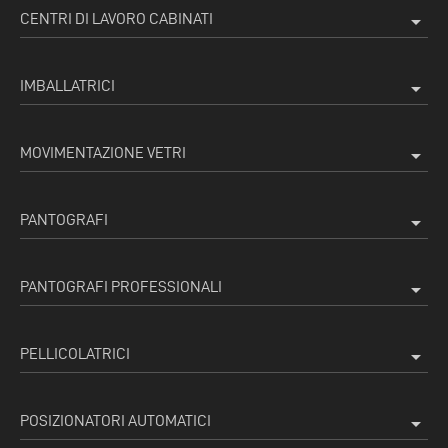
CENTRI DI LAVORO CABINATI
arrow_drop_down
IMBALLATRICI
arrow_drop_down
MOVIMENTAZIONE VETRI
arrow_drop_down
PANTOGRAFI
arrow_drop_down
PANTOGRAFI PROFESSIONALI
arrow_drop_down
PELLICOLATRICI
arrow_drop_down
POSIZIONATORI AUTOMATICI
arrow_drop_down