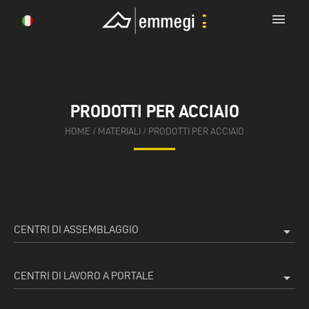
menu
PRODOTTI PER ACCIAIO
HOME
/
MATERIALI
/
PRODOTTI PER ACCIAIO
CENTRI DI ASSEMBLAGGIO
arrow_drop_down
CENTRI DI LAVORO A PORTALE
arrow_drop_down