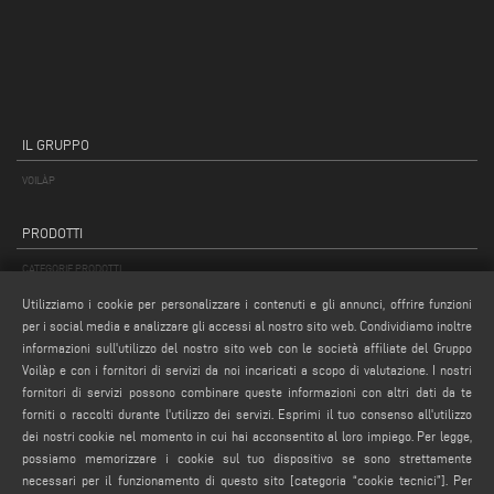
IL GRUPPO
VOILÀP
PRODOTTI
CATEGORIE PRODOTTI
APPLICAZIONI
Utilizziamo i cookie per personalizzare i contenuti e gli annunci, offrire funzioni
per i social media e analizzare gli accessi al nostro sito web. Condividiamo inoltre
RICERCA PRODOTTO
informazioni sull'utilizzo del nostro sito web con le società affiliate del Gruppo
PRODOTTI DALLA A ALLA Z
Voilàp e con i fornitori di servizi da noi incaricati a scopo di valutazione. I nostri
fornitori di servizi possono combinare queste informazioni con altri dati da te
MAIL
forniti o raccolti durante l'utilizzo dei servizi. Esprimi il tuo consenso all'utilizzo
dei nostri cookie nel momento in cui hai acconsentito al loro impiego. Per legge,
Webmail
possiamo memorizzare i cookie sul tuo dispositivo se sono strettamente
service@emmegi.com
necessari per il funzionamento di questo sito [categoria “cookie tecnici”]. Per