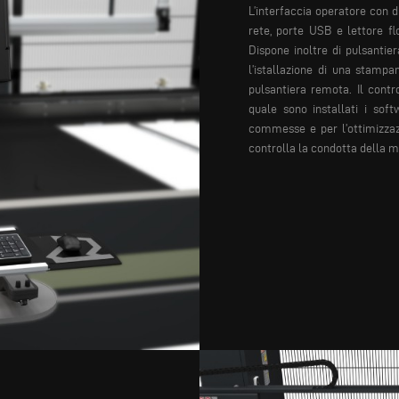
L’interfaccia operatore con d
rete, porte USB e lettore fl
Dispone inoltre di pulsantier
l’istallazione di una stamp
pulsantiera remota.
Il contr
quale sono installati i soft
commesse e per l’ottimizzazio
controlla la condotta della m