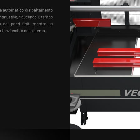
ema automatico di ribaltamento
ntinuativo, riducendo il tempo
o dei pezzi finiti mentre un
a funzionalità del sistema.