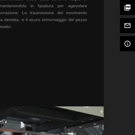
antenendolo in
fasatura per agevolare
picture_as_pdf
orazione.
La trasmissione del
movimento
ia
dentata, e il sicuro
immorsaggio del pezzo
mail_outline
atici.
info_outline