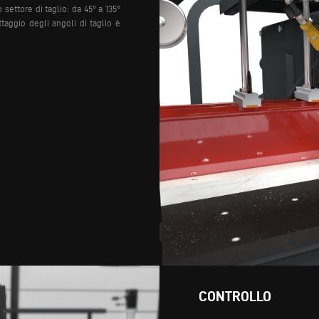
ettore di taglio: da 45° a 135°
taggio degli angoli di taglio è
CONTROLLO