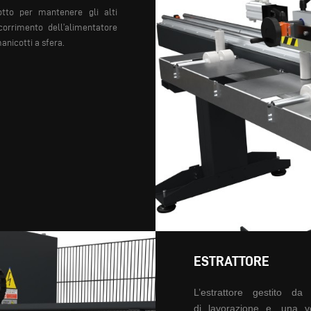
otto per mantenere gli alti
corrimento dell’alimentatore
nicotti a sfera.
ESTRATTORE
L’estrattore gestito da
C
di
lavorazione e, una vo