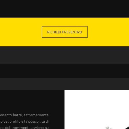
RICHIEDI PREVENTIVO
onamento barre, estremamente
 del profilo e la possibilità di
one del movimento avviene su