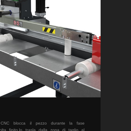
NC blocca il pezzo
durante la fase
lta
finito,lo trasla dalla zona
di taglio al