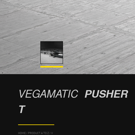
VEGAMATIC
PUSHER
T
HOME
/
PRODUCT A TO Z
/
V