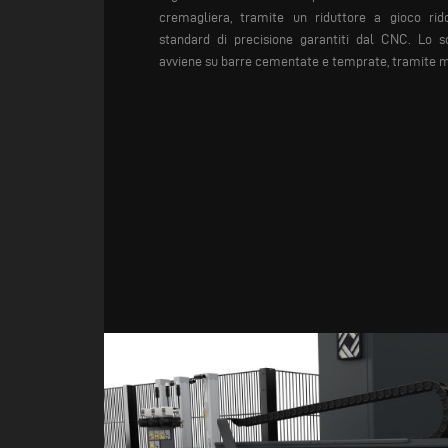
cremagliera, tramite un riduttore a gioco rid
standard di precisione garantiti dal CNC. Lo s
avviene su barre cementate e temprate, tramite ma