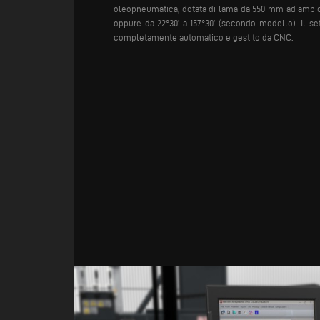
oleopneumatica, dotata di lama da 550 mm ad ampio s
oppure da 22°30’ a 157°30’ (secondo modello). Il set
completamente automatico e gestito da CNC.