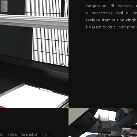
magazzino di
scarico m
le
successive fasi di
lav
avviene
tramite una cingh
è
garantito da cilindri
pneum
onotesta frontale ad attuazione