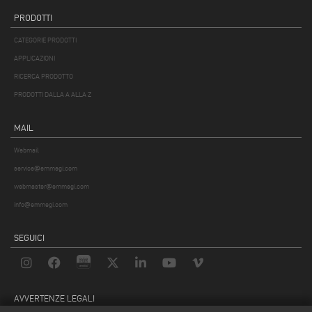
PRODOTTI
CATEGORIE PRODOTTI
APPLICAZIONI
RICERCA PRODOTTO
PRODOTTI DALLA A ALLA Z
MAIL
Webmail
service@emmegi.com
webmaster@emmegi.com
info@emmegi.com
SEGUICI
AVVERTENZE LEGALI