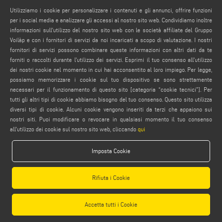
PRIVACY POLICY
Utilizziamo i cookie per personalizzare i contenuti e gli annunci, offrire funzioni
NOTE LEGALI
per i social media e analizzare gli accessi al nostro sito web. Condividiamo inoltre
informazioni sull'utilizzo del nostro sito web con le società affiliate del Gruppo
COMPLIANCE
Voilàp e con i fornitori di servizi da noi incaricati a scopo di valutazione. I nostri
COOKIE POLICY
fornitori di servizi possono combinare queste informazioni con altri dati da te
CONDIZIONI GENERALI DI VENDITA
forniti o raccolti durante l'utilizzo dei servizi. Esprimi il tuo consenso all'utilizzo
dei nostri cookie nel momento in cui hai acconsentito al loro impiego. Per legge,
IMPOSTAZIONE COOKIES
possiamo memorizzare i cookie sul tuo dispositivo se sono strettamente
CONDIZIONI GENERALI DI DISTRIBUZIONE
necessari per il funzionamento di questo sito [categoria “cookie tecnici”]. Per
tutti gli altri tipi di cookie abbiamo bisogno del tuo consenso. Questo sito utilizza
diversi tipi di cookie. Alcuni cookie vengono inseriti da terzi che appaiono sui
nostri siti. Puoi modificare o revocare in qualsiasi momento il tuo consenso
all'utilizzo dei cookie sul nostro sito web, cliccando
qui
Imposta Cookie
Emmegi S.p.a. - Via Archimede, 10 - 41019 - Limidi di Soliera (MO) - ITALY -
tel +39 059 895411
- P.Iva/C.Fisc 01978870366
Rifiuta i Cookie
Capitale Sociale € 2.080.000,00 i.v. - Nr. Identificazione I.V.A. IT 01978870366 - R.I.
Modena 01978870366 - R.E.A Modena 256411
Accetta tutti i Cookie