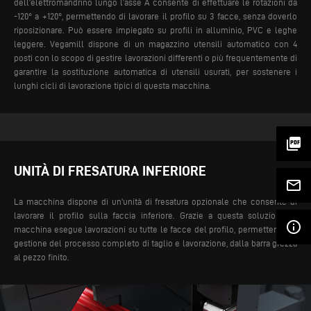
dell’elettromandrino lungo l’asse A consente di effettuare le rotazioni da
-120° a +120°, permettendo di lavorare il profilo su 3 facce, senza doverlo
riposizionare. Può essere impiegato su profili in alluminio, PVC e leghe
leggere.
Vegamill dispone di un magazzino utensili automatico con 4
posti con lo scopo di gestire lavorazioni differenti o più frequentemente di
garantire la sostituzione automatica di utensili usurati, per sostenere i
lunghi cicli di lavorazione tipici di questa macchina.
picture_as_pdf
UNITÀ DI FRESATURA INFERIORE
mail_outline
La macchina dispone di un'unità di fresatura opzionale che consente di
lavorare il profilo sulla faccia inferiore. Grazie a questa soluzione la
info_outline
macchina esegue lavorazioni su tutte le facce del profilo, permettendo la
gestione del processo completo di taglio e lavorazione, dalla barra grezza
al pezzo finito.