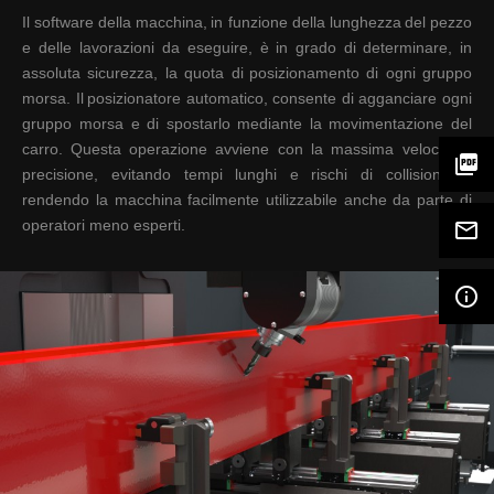
Il software della macchina,
in funzione della lunghezza
del pezzo
e delle lavorazioni
da eseguire, è in grado di
determinare, in
assoluta
sicurezza, la quota di
posizionamento di ogni
gruppo
morsa. Il
posizionatore automatico,
consente di agganciare ogni
gruppo morsa e di spostarlo
mediante la movimentazione
del
carro. Questa
operazione avviene con la
massima velocità e
picture_as_pdf
precisione, evitando tempi
lunghi e rischi di collisione e
rendendo la macchina
facilmente utilizzabile anche
da parte di
operatori meno
esperti.
mail_outline
info_outline