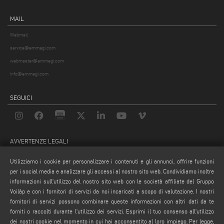
MAIL
Webmail
service@emmegi.com
webmaster@emmegi.com
info@emmegi.com
SEGUICI
AVVERTENZE LEGALI
PRIVACY POLICY
Utilizziamo i cookie per personalizzare i contenuti e gli annunci, offrire funzioni
NOTE LEGALI
per i social media e analizzare gli accessi al nostro sito web. Condividiamo inoltre
informazioni sull'utilizzo del nostro sito web con le società affiliate del Gruppo
COMPLIANCE
Voilàp e con i fornitori di servizi da noi incaricati a scopo di valutazione. I nostri
COOKIE POLICY
fornitori di servizi possono combinare queste informazioni con altri dati da te
CONDIZIONI GENERALI DI VENDITA
forniti o raccolti durante l'utilizzo dei servizi. Esprimi il tuo consenso all'utilizzo
dei nostri cookie nel momento in cui hai acconsentito al loro impiego. Per legge,
IMPOSTAZIONE COOKIES