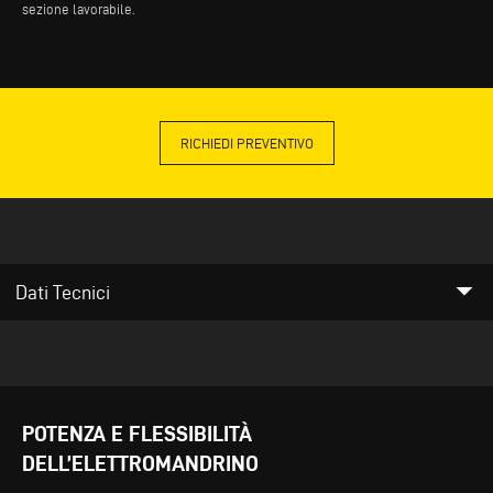
sezione lavorabile.
RICHIEDI PREVENTIVO
arrow_drop_down
Dati Tecnici
POTENZA E FLESSIBILITÀ
DELL’ELETTROMANDRINO