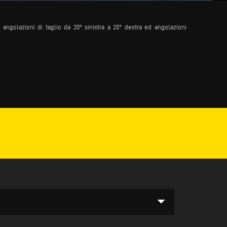
angolazioni di taglio da 20° sinistra a 20° destra ed angolazioni
arrow_drop_down