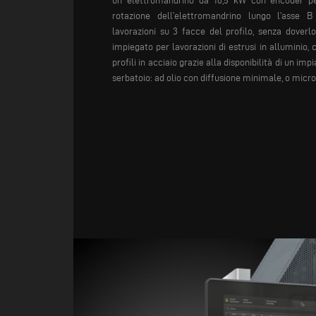
un elettromandrino da 10,5 kW con encoder pe
rotazione dell’elettromandrino lungo l’asse 
lavorazioni su 3 facce del profilo, senza doverlo
impiegato per lavorazioni di estrusi in alluminio,
profili in acciaio grazie alla disponibilità di un imp
serbatoio: ad olio con diffusione minimale, o micr