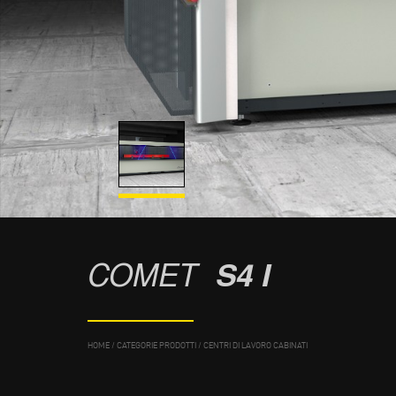
COMET
S4 I
HOME
/
CATEGORIE PRODOTTI
/
CENTRI DI LAVORO CABINATI