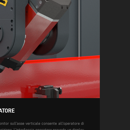
ATORE
onitor sull'asse verticale consente all'operatore di
osizione. L’interfaccia operatore prevede un display