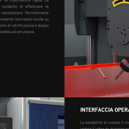
r la maschiatura rigida. La
B consente di effettuare le
 riposizionare.
Normalmente
 consente lavorazioni anche su
ianto di lubrificazione a doppio
onebbia ad emulsione.
INTERFACCIA OPER
La possibilità di ruotare il m
vedere il video da qualsiasi p