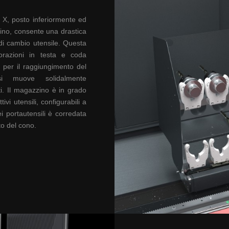
e X, posto
inferiormente ed
rino, consente
una drastica
di
cambio utensile. Questa
vorazioni in testa e coda
a per il
raggiungimento del
 si muove
solidalmente
i.
Il magazzino è
in grado
ttivi
utensili, configurabili a
i portautensili è
corredata
to del
cono.