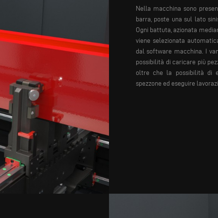
Nella macchina sono present
barra, poste una sul lato sin
Ogni battuta, azionata median
viene selezionata automatica
dal software macchina.
I van
possibilità di caricare più pe
oltre che la possibilità di 
spezzone ed eseguire lavorazi