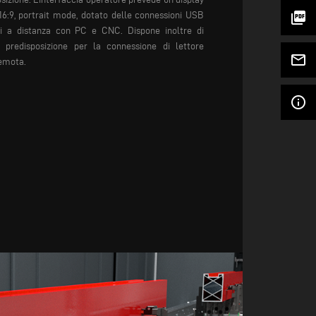
picture_as_pdf
6:9, portrait mode, dotato delle connessioni USB
rsi a distanza con PC e CNC. Dispone inoltre di
a predisposizione per la connessione di lettore
mail_outline
remota.
info_outline