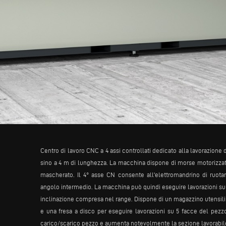
Centro di lavoro CNC a 4 assi controllati dedicato alla lavorazione 
sino a 4 m di lunghezza. La macchina dispone di morse motorizza
mascherato. Il 4° asse CN consente all'elettromandrino di ruotare
angolo intermedio. La macchina può quindi eseguire lavorazioni sulla 
inclinazione compresa nel range. Dispone di un magazzino utensili a 
e una fresa a disco per eseguire lavorazioni su 5 facce del pezzo.
carico/scarico pezzo e aumenta notevolmente la sezione lavorabil