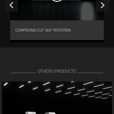
keyboard_arrow_left
keyboard_arrow_right
COMPOUND CUT 360° ROTATION
C
OTHERS PRODUCTS