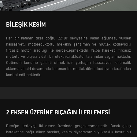
BILEŞIK KESIM
Her bir kafanın dışa doğru 22°30’ seviyesine kadar eğilmesi, yüksek
hassasiyetli motoredüktörlü mekakin şanzıman ve mutlak kodlayıcılı
fırçasız motor aracılığı ile gerçekleşmektedir. Yalpa hareketi, fırçasız
motorlu ve bilyalı vidalı bir elektrikli aktüatör tarafından sağlanmaktadır.
Optimum konumu garanti etmek için yerleşim hassasiyeti, kinematik
aktarma zinciri devamında bulunan bir mutlak döner kodlayıcı tarafından
kontrol edilmektedir.
2 EKSEN ÜZERINE BIÇAĞIN ILERLEMESI
Bıçağın ilerleyişi iki eksen üzerinde gerçekleşmektedir. Bıçak çıkış
hareketine bağlı dikey hareket, kesim diyagramının yükseklik boyutunu