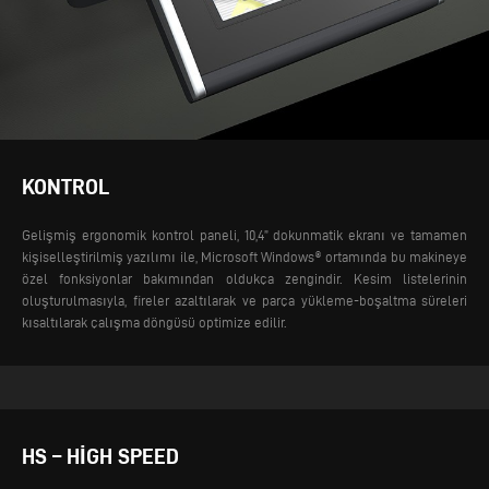
KONTROL
Gelişmiş ergonomik kontrol paneli, 10,4” dokunmatik ekranı ve tamamen
kişiselleştirilmiş yazılımı ile, Microsoft Windows® ortamında bu makineye
özel fonksiyonlar bakımından oldukça zengindir. Kesim listelerinin
oluşturulmasıyla, fireler azaltılarak ve parça yükleme-boşaltma süreleri
kısaltılarak çalışma döngüsü optimize edilir.
HS – HIGH SPEED