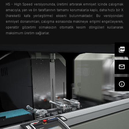
HS - High Speed versiyonunda, üretimi artırarak emniyet içinde çalışmak
amacıyla, yan ve ön taraflarının tamamı korumalarla kaplı, daha hızlı bir X
(hareketli kafa yerleştirme) ekseni bulunmaktadır. Bu versiyondaki
emniyet donanımları, çalışma esnasında makineye erişimi engelleyerek,
operatör gözetimi olmaksızın otomatik kesim döngüleri kullanarak
maksimum üretim sağlarlar.
picture_as_pdf
mail_outline
info_outline