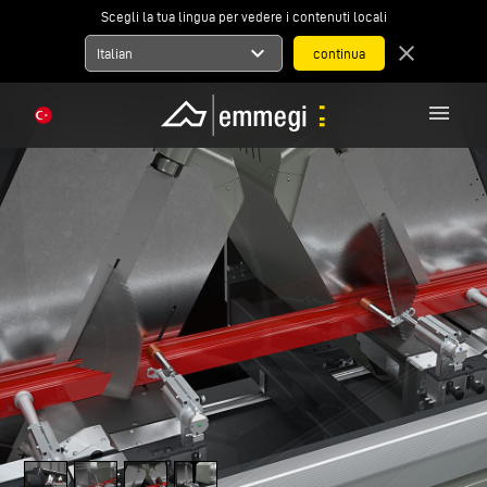
Scegli la tua lingua per vedere i contenuti locali
expand_more
close
Italian
menu