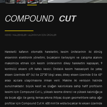
COMPOUND
CUT
HOME
/
MALZEMELER
/
ALÜMINYUM IÇIN ÜRÜNLER
Hareketli kafanın otomatik hareketini, kesim ünitelerinin iki dönüş
ekseninin elektronik yönetimi, bıçakların ilerleyişini ve çalışma alanını
maksimize etmek için kesim ünitelerinin dikey hareketini kapsayan, 9
kontrollü ekseni çift kafalı kesici. Ondalık kesim hassasiyeti ile yatay
eksen üzerinde 45° (iç) ile 22°30’ (dış) arası, dikey eksen üzerinde 0 ile 45°
arası açılara ulaşılmasına imkan verir. Makine iki versiyon halinde
sunulmaktadır: büyük kesit ve olağan kalınlıklara sahip hafif profillerin
kesimi için Compound Cut L; yüksek kesme direnci ve yüksek kalınlığa ya
da bıçak ağzı ile geniş temas arkına ihtiyaç duyan geometrilere sahip ağır
profiller için Compound Cut H. 600 mm’lik widia bıçaklar iki eksen üzerinde