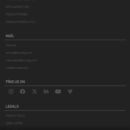
APPLICATION TYPE
PRODUCT FINDER
PRODUCTS FROM A TO Z
MAIL
Webmail
service@emmegi.com
webmaster@emmegi.com
info@emmegi.com
FIND US ON
LEGALS
PRIVACY POLICY
LEGAL NOTES