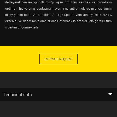
ilerleyerek yüksekliği 500 mm’yi aşan profilleri kesmek ve bıçakların
optimum hız ve çıkış deplasmanı ayarını garanti etmek kesim diyagramını
dikey yönde optimize edebilir. HS (High Speed) versiyonu, yüksek hızlı X
eksenini ve denetimsiz olanlar dahil otomatik işlemeler için gerekli tüm
siperleri öngörmektedir.
ESTIMATE REQUEST
arrow_drop_down
Technical data