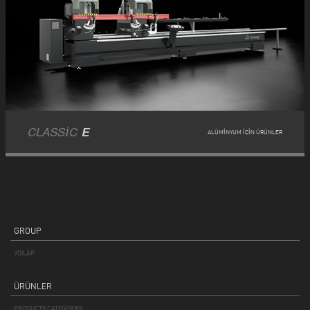
CLASSIC
E
ALÜMINYUM IÇIN ÜRÜNLER
GROUP
VOILÀP
ÜRÜNLER
PRODUCTS CATEGORIES