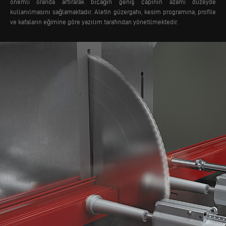
önemli oranda artırarak bıçağın geniş çapının azami düzeyde
kullanılmasını sağlamaktadır. Aletin güzergahı, kesim programına, profile
ve kafaların eğimine göre yazılım tarafından yönetilmektedir.