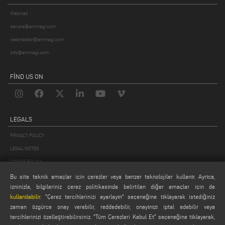
Webmail
service@emmegi.com
webmaster@emmegi.com
info@emmegi.com
FIND US ON
LEGALS
PRIVACY POLICY
LEGAL NOTES
COOKIE POLICY
GENERAL TERMS AND CONDITIONS OF SALE
Bu site teknik amaçlar için çerezler veya benzer teknolojiler kullanır. Ayrıca,
izninizle, bilgileriniz çerez politikasında belirtilen diğer amaçlar için de
GENEL DAĞITIM KOŞULLARI
kullanılabilir
. "Çerez tercihlerinizi ayarlayın" seçeneğine tıklayarak istediğiniz
ÇEREZ AYARLARI
zaman özgürce onay verebilir, reddedebilir, onayınızı iptal edebilir veya
tercihlerinizi özelleştirebilirsiniz. "Tüm Çerezleri Kabul Et" seçeneğine tıklayarak,