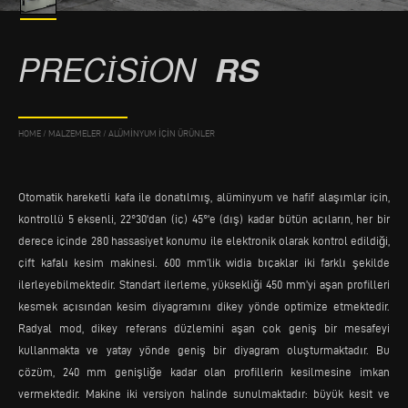
PRECISION
RS
HOME
/
MALZEMELER
/
ALÜMINYUM IÇIN ÜRÜNLER
Otomatik hareketli kafa ile donatılmış, alüminyum ve hafif alaşımlar için,
kontrollü 5 eksenli, 22°30'dan (iç) 45°'e (dış) kadar bütün açıların, her bir
derece içinde 280 hassasiyet konumu ile elektronik olarak kontrol edildiği,
çift kafalı kesim makinesi. 600 mm’lik widia bıçaklar iki farklı şekilde
ilerleyebilmektedir. Standart ilerleme, yüksekliği 450 mm’yi aşan profilleri
kesmek açısından kesim diyagramını dikey yönde optimize etmektedir.
Radyal mod, dikey referans düzlemini aşan çok geniş bir mesafeyi
kullanmakta ve yatay yönde geniş bir diyagram oluşturmaktadır. Bu
çözüm, 240 mm genişliğe kadar olan profillerin kesilmesine imkan
vermektedir. Makine iki versiyon halinde sunulmaktadır: büyük kesit ve