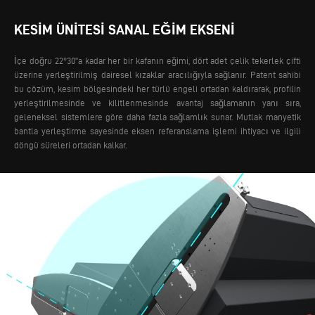
KESIM ÜNITESI SANAL EĞIM EKSENI
İçe doğru 22°30'’a kadar her bir kafanın eğimi, dört adet çelik tekerlek çifti
üzerine yerleştirilmiş dairesel kızaklar aracılığıyla sağlanır. Patent sahibi
bu çözüm, kesim bölgesindeki her türlü engeli ortadan kaldırarak, profilin
yerleştirilmesinde ve kilitlenmesinde avantaj sağlamanın yanı sıra,
geleneksel sistemlere göre daha fazla sağlamlık sunar.
Mutlak manyetik
bantla yerleştirme sayesinde eksen referanslama işlemi ihtiyacı ve ilgili
döngü süreleri ortadan kalkar.