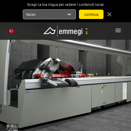
Scegli la tua lingua per vedere i contenuti locali
expand_more
close
Italian
menu