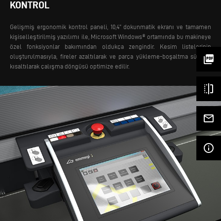
KONTROL
Gelişmiş ergonomik kontrol paneli, 10,4” dokunmatik ekranı ve tamamen
kişiselleştirilmiş yazılımı ile, Microsoft Windows® ortamında bu makineye
özel fonksiyonlar bakımından oldukça zengindir. Kesim listelerinin
oluşturulmasıyla, fireler azaltılarak ve parça yükleme-boşaltma süreleri
picture_as_pdf
kısaltılarak çalışma döngüsü optimize edilir.
flip
mail_outline
info_outline