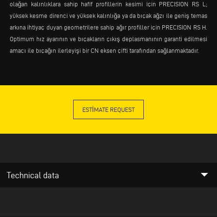
olağan kalınlıklara sahip hafif profillerin kesimi için PRECISION RS L;
yüksek kesme direnci ve yüksek kalınlığa ya da bıçak ağzı ile geniş temas
arkına ihtiyaç duyan geometrilere sahip ağır profiller için PRECISION RS H.
Optimum hız ayarının ve bıçakların çıkış deplasmanının garanti edilmesi
amacı ile bıçağın ilerleyişi bir CN eksen çifti tarafından sağlanmaktadır.
ESTIMATE REQUEST
arrow_drop_down
Technical data