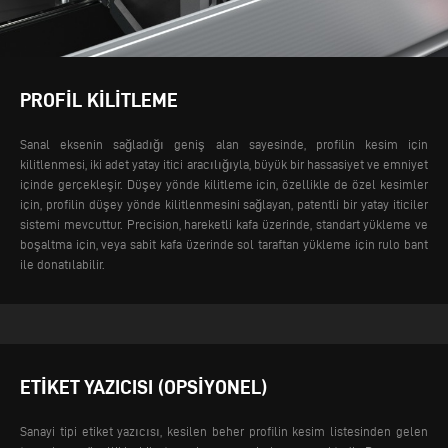
PROFIL KILITLEME
Sanal eksenin sağladığı geniş alan sayesinde, profilin kesim için
kilitlenmesi, iki adet yatay itici aracılığıyla, büyük bir hassasiyet ve emniyet
içinde gerçekleşir. Düşey yönde kilitleme için, özellikle de özel kesimler
için, profilin düşey yönde kilitlenmesini sağlayan, patentli bir yatay iticiler
sistemi mevcuttur.
Precision, hareketli kafa üzerinde, standart yükleme ve
boşaltma için, veya sabit kafa üzerinde sol taraftan yükleme için rulo bant
ile donatılabilir.
ETIKET YAZICISI (OPSIYONEL)
Sanayi tipi etiket yazıcısı, kesilen beher profilin kesim listesinden gelen