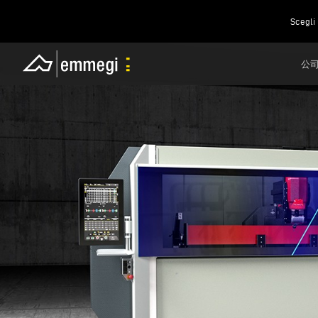
Scegli 
公