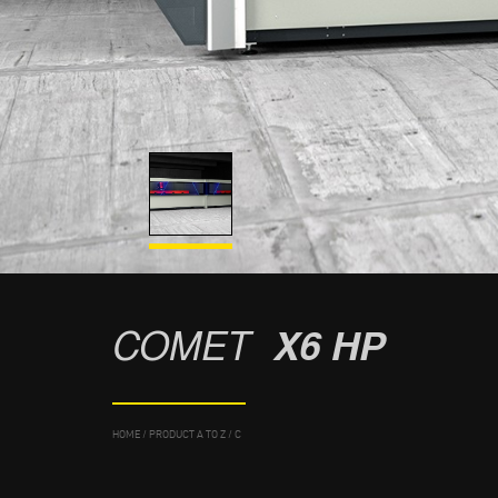
COMET
X6 HP
HOME
/
PRODUCT A TO Z
/
C