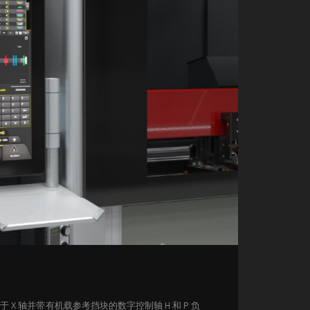
X 轴并带有机载参考挡块的数字控制轴 H 和 P 负