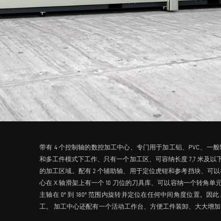
带有 4 个控制轴的数控加工中心、专门用于加工铝、PVC、一般
和多工件模式下工作、只有一个加工区、可容纳长度 7,7 米及以下的
的加工区域。配有 2 个辅助轴、用于定位虎钳和参考挡块、可
心在 X 轴滑架上有一个 10 刀位的刀具库、可以容纳一个转角单
主轴在 0° 到 180° 范围内旋转并定位在任何中间角度位置
工。 加工中心还配有一个活动工作台、方便工件装卸、大大增