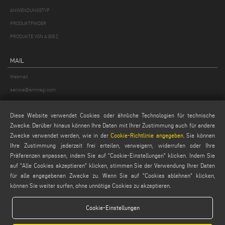
ANWENDUNGSTYP
PRODUKTFINDER
PRODUKTE VON A BIS Z
MAIL
Webmail
service@emmegi.com
webmaster@emmegi.com
Diese Website verwendet Cookies oder ähnliche Technologien für technische
info@emmegi.com
Zwecke. Darüber hinaus können Ihre Daten mit Ihrer Zustimmung auch für andere
Zwecke verwendet werden, wie in der
Cookie-Richtlinie angegeben
. Sie können
FINDEN SIE UNS AUF
Ihre Zustimmung jederzeit frei erteilen, verweigern, widerrufen oder Ihre
Präferenzen anpassen, indem Sie auf "Cookie-Einstellungen" klicken. Indem Sie
auf "Alle Cookies akzeptieren" klicken, stimmen Sie der Verwendung Ihrer Daten
für alle angegebenen Zwecke zu. Wenn Sie auf "Cookies ablehnen" klicken,
LEGALE
können Sie weiter surfen, ohne unnötige Cookies zu akzeptieren.
PRIVACY POLICY
Cookie-Einstellungen
LEGAL NOTES
COOKIE POLICY