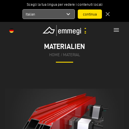
Scegli la tua lingua per vedere i contenuti locali
expand_more
close
Italian
menu
MATERIALIEN
HOME
/
MATERIAL