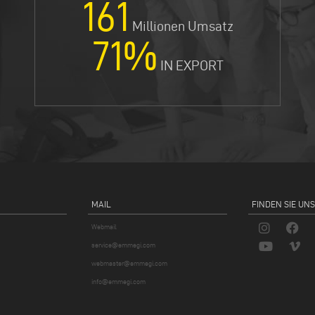
165
Millionen Umsatz
81
%
IN EXPORT
MAIL
FINDEN SIE UNS
Webmail
service@emmegi.com
webmaster@emmegi.com
info@emmegi.com