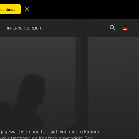
close
search
INTERNER BEREICH
egi gewachsen und hat sich von einem kleinen
 multinationalen Konzern gewandelt. Der