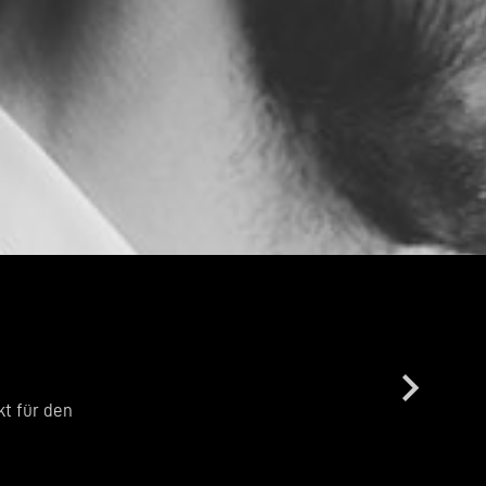
keyboard_arrow_right
t für den