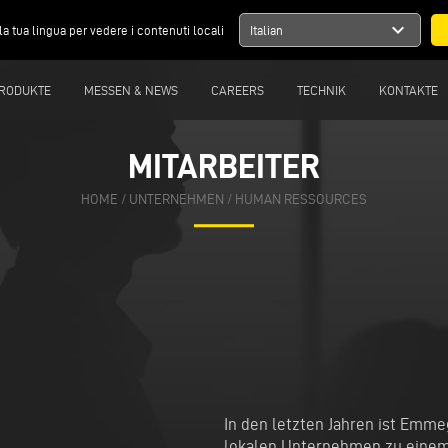
expand_more
la tua lingua per vedere i contenuti locali
Italian
RODUKTE
MESSEN & NEWS
CAREERS
TECHNIK
KONTAKTE
MITARBEITER
HOME
/ UNTERNEHMEN / HUMAN RESSOURCES
In den letzten Jahren ist Emm
lokalen Unternehmen zu einem