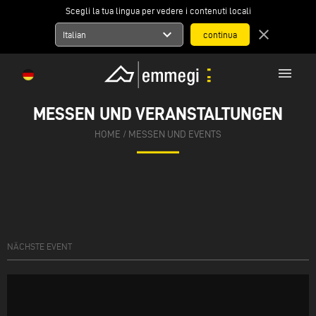
Scegli la tua lingua per vedere i contenuti locali
expand_more
close
Italian
menu
MESSEN UND VERANSTALTUNGEN
HOME
/
MESSEN UND EVENTS
NÄCHSTE EVENT