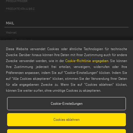
PRODUKTFINDER
PRODUKTE VON A BIS Z
MAIL
Webmail
service@emmegi.com
webmaster@emmegi.com
Diese Website verwendet Cookies oder ähnliche Technologien für technische
Zwecke. Darüber hinaus können Ihre Daten mit Ihrer Zustimmung auch für andere
info@emmegi.com
Zwecke verwendet werden, wie in der
Cookie-Richtlinie angegeben
. Sie können
Ihre Zustimmung jederzeit frei erteilen, verweigern, widerrufen oder Ihre
FINDEN SIE UNS AUF
Präferenzen anpassen, indem Sie auf "Cookie-Einstellungen" klicken. Indem Sie
auf "Alle Cookies akzeptieren" klicken, stimmen Sie der Verwendung Ihrer Daten
für alle angegebenen Zwecke zu. Wenn Sie auf "Cookies ablehnen" klicken,
können Sie weiter surfen, ohne unnötige Cookies zu akzeptieren.
LEGALE
Cookie-Einstellungen
PRIVACY POLICY
LEGAL NOTES
Cookies ablehnen
COOKIE POLICY
GENERAL TERMS AND CONDITIONS OF SALE