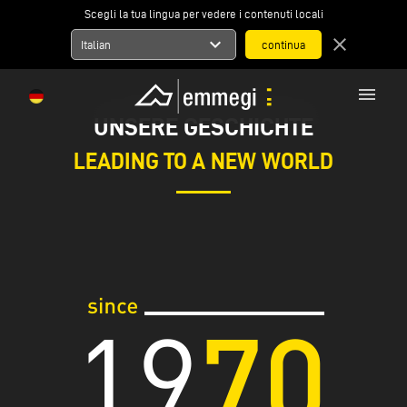
Scegli la tua lingua per vedere i contenuti locali
expand_more
close
Italian
menu
UNSERE GESCHICHTE
LEADING TO A NEW WORLD