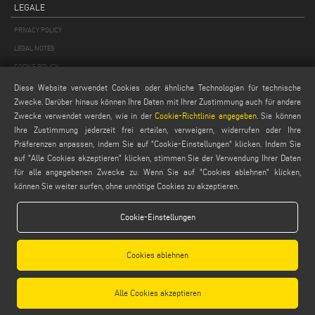
LEGALE
PRIVACY POLICY
LEGAL NOTES
COOKIE POLICY
GENERAL TERMS AND CONDITIONS OF SALE
Diese Website verwendet Cookies oder ähnliche Technologien für technische
Zwecke. Darüber hinaus können Ihre Daten mit Ihrer Zustimmung auch für andere
ALLGEMEINE VERTRIEBSBEDINGUNGEN
Zwecke verwendet werden, wie in der
Cookie-Richtlinie angegeben
. Sie können
COOKIES EINSTELLUNGEN
Ihre Zustimmung jederzeit frei erteilen, verweigern, widerrufen oder Ihre
Präferenzen anpassen, indem Sie auf "Cookie-Einstellungen" klicken. Indem Sie
auf "Alle Cookies akzeptieren" klicken, stimmen Sie der Verwendung Ihrer Daten
für alle angegebenen Zwecke zu. Wenn Sie auf "Cookies ablehnen" klicken,
können Sie weiter surfen, ohne unnötige Cookies zu akzeptieren.
Cookie-Einstellungen
Emmegi S.p.a. - Via Archimede, 10 - 41019 - Limidi di Soliera (MO) - ITALY -
tel +39 059 895411
- P.Iva/C.Fisc 01978870366
Cookies ablehnen
Capitale Sociale € 2.080.000,00 i.v. - Nr. Identificazione I.V.A. IT 01978870366 - R.I.
Modena 01978870366 - R.E.A Modena 256411
Alle Cookies akzeptieren