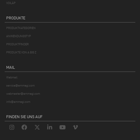
VOILÀP
PRODUKTE
PRODUKTKATEGORIEN
ANWENDUNGSTYP
PRODUKTFINDER
PRODUKTE VON A BIS Z
MAIL
Webmail
service@emmegi.com
webmaster@emmegi.com
info@emmegi.com
FINDEN SIE UNS AUF