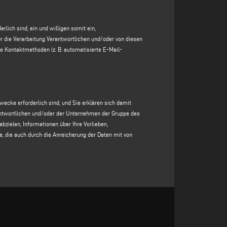
ziert zu werden, dass Sie erwarten, dass Ihre
 Gruppe
des für die Verarbeitung Verantwortlichen
lich sind, ein und willigen somit ein,
em Operator oder durch automatisierte Kontaktmethoden
r die Verarbeitung Verantwortlichen und/oder von diesen
Verarbeitung der Daten ist die Erteilung Ihrer
e Kontaktmethoden (z. B. automatisierte E-Mail-
e des für die Verarbeitung Verantwortlichen
, die speziell
hnheiten und Konsumgewohnheiten der betroffenen Person
nen, die von Dritten erworben wurden, durchgeführt
rordnung.
ecke erforderlich sind, und Sie erklären sich damit
rantwortlichen und/oder der Unternehmen der Gruppe des
abzielen, Informationen über Ihre Vorlieben,
Anfrage zwingend erforderlich, da Ihre Weigerung, diese
, die auch durch die Anreicherung der Daten mit von
ionen zu bestätigen.
sie zu übermitteln, würde es dem für die Verarbeitung
ativen zu entwickeln, die Ihrem Profil besser
t, und in jedem Fall für einen Zeitraum von höchstens 20
t oder anonymisiert;
nwilligung oder bis Sie sich entscheiden, Ihre