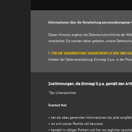
Informationen über die Verarbeitung personenbezogener 
Dieser Hinweis ergänzt die Datenschutzrichtlinie der We
verarbeitet: Sie werden daher gebeten, unsere
Datenschut
1. FÜR DIE VERARBEITUNG VERANTWORTLICHER UND 
Inhaber der Datenverarbeitung: Emmegi S.p.a., in der Perso
p. IVA 01978870366.
Datenschutzbeauftragter (DSB): Dr. Donato Eugenio Cacca
Zustimmungen, die Emmegi S.p.a. gemäß den Artik
2. VERARBEITETE PERSONENBEZOGENE DATEN, ZWECK
Der für die Verarbeitung Verantwortliche verarbeitet Ihre
*Der Unterzeichner
Mail-Adresse, Telefonnummer), die Sie direkt durch Aus
Website") angeben.
Granted that
Der für die Verarbeitung Verantwortliche beabsichtigt, 
• hat die oben genannten Informationen bis jetzt sorgfäl
(a)
auf Ihre
über dieses Formular übermittelte
Nachricht 
• ist sich seiner Rechte voll bewusst;
Zusendung von kostenlosen Einladungen und Informations
• handelt in völliger Freiheit und frei von jeglicher psy