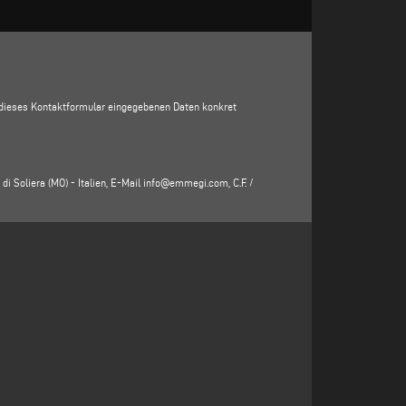
in dieses Kontaktformular eingegebenen Daten konkret
di Soliera (MO) - Italien, E-Mail
info@emmegi.com
, C.F. /
, Adresse, Stadt, Postleitzahl, Provinz, Bundesland, E-
e Verarbeitung Verantwortlichen (www.emmegi.com, die
der Dienstleistungen zu erhalten (einschließlich der
 diesen Zweck ist das berechtigte Interesse des für die