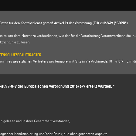
Daten für den Kontaktdienst gemäß Artikel 13 der Verordnung (EU) 2016/679 ("GDPR")
bsite, um dem Nutzer zu verdeutlichen, wie der für die Verarbeitung Verantwortliche die 
zrichtlinie zu lesen
.
DATENSCHUTZBEAUFTRAGTER
n ihres gesetzlichen Vertreters pro tempore, mit Sitz in Via Archimede, 10 - 41019 - Limidi 
vella, E-Mail Adresse:
voilap@amicadpo.eu
eln 7-8-9 der Europäischen Verordnung 2016/679 erteilt wurden. *
 DER VERARBEITUNG UND RECHTSGRUNDLAGE
 persönlichen Identifikations- und Kontaktdaten (wie z. B.: Vorname, Nachname, Firmenname
füllen des Datenerfassungsformulars im Abschnitt
KONTAKTE
" auf der Website des für di
Ihre personenbezogenen Daten zu verarbeiten, und zwar zu folgenden Zwecken
tig gelesen und in ihrer Gesamtheit verstanden;
oder Informationsanfrage zu antworten
, z. B. um Informationen über angebotene Produkte o
material des Unternehmens) und um ein Angebot einzuholen usw.; die Rechtsgrundlage für
chologischer Konditionierung und/oder Druck; alle oben genannten Aspekte