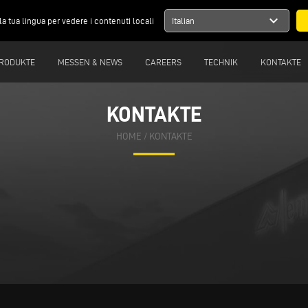
expand_more
la tua lingua per vedere i contenuti locali
Italian
RODUKTE
MESSEN & NEWS
CAREERS
TECHNIK
KONTAKTE
KONTAKTE
KONTAKTE
HOME
HOME
/
/
KONTAKTE
KONTAKTE