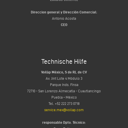
Direccion general y Dirección Comercial:
Antonio Acosta
CEO
Technische Hilfe
Voilàp México, S de RL de CV
Av. Jint Lote 4 Módulo 3
Parque Inds. Finsa
72710 - San Lorenzo Almecatla - Cuautlancingo
Puebla – México
Tel. +52 222 273 0718
service.mex@voilap.com
responsable Dpto. Técnico: