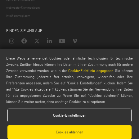
webmaster@emmegi.com
info@emmegi.com
FINDEN SIE UNS AUF
LEGALE
Diese Website verwendet Cookies oder ähnliche Technologien für technische
Zwecke. Darüber hinaus können Ihre Daten mit Ihrer Zustimmung auch für andere
PRIVACY POLICY
Zwecke verwendet werden, wie in der
Cookie-Richtlinie angegeben
. Sie können
LEGAL NOTES
Ihre Zustimmung jederzeit frei erteilen, verweigern, widerrufen oder Ihre
Präferenzen anpassen, indem Sie auf "Cookie-Einstellungen" klicken. Indem Sie
COOKIE POLICY
auf "Alle Cookies akzeptieren" klicken, stimmen Sie der Verwendung Ihrer Daten
GENERAL TERMS AND CONDITIONS OF SALE
für alle angegebenen Zwecke zu. Wenn Sie auf "Cookies ablehnen" klicken,
ALLGEMEINE VERTRIEBSBEDINGUNGEN
können Sie weiter surfen, ohne unnötige Cookies zu akzeptieren.
COOKIES EINSTELLUNGEN
Cookie-Einstellungen
Cookies ablehnen