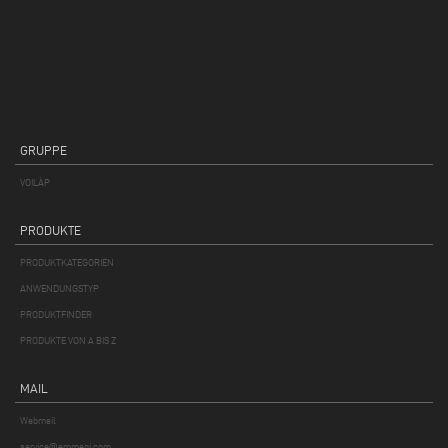
GRUPPE
VOILÀP
PRODUKTE
PRODUKTKATEGORIEN
ANWENDUNGSTYP
PRODUKTFINDER
PRODUKTE VON A BIS Z
MAIL
Webmail
service@emmegi.com