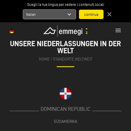
Scegli la tua lingua per vedere i contenuti locali
expand_more
close
Italian
menu
UNSERE NIEDERLASSUNGEN IN DER
WELT
HOME
/
STANDORTE WELTWEIT
DOMINICAN REPUBLIC
SÜDAMERIKA