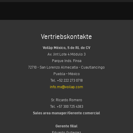
Vertriebskontakte
Voilàp México, S de RL de CV
Av. Jint Lote 4 Módulo 3
Parque Inds. Finsa
72710 - San Lorenzo Almecatla - Cuautlancingo
Puebla – México
Tel. +52 222 273 0718
info.mx@voilap.com
Sr. Ricardo Romero
Tel. +57 300 725 4383
Sales area manager/Gerente comercial
Gerente filial
Eduardo Gutierrez