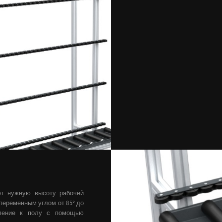
ют нужную высоту рабочей
переменным углом от 85° до
пление к полу с помощью