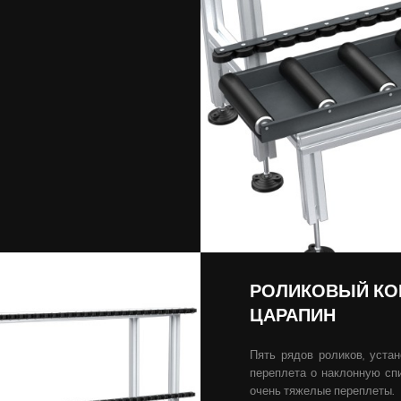
РОЛИКОВЫЙ КО
ЦАРАПИН
Пять рядов роликов, уста
переплета о наклонную сп
очень тяжелые переплеты.