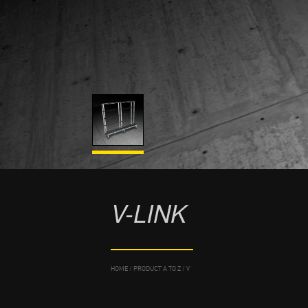
V-LINK
HOME
/
PRODUCT A TO Z
/
V