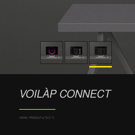
VOILÀP CONNECT
HOME
/
PRODUCT A TO Z
/
V