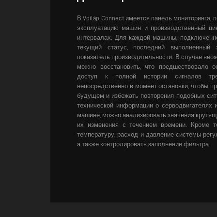
В Voilàp Connect имеется панель мониторинга,
эксплуатацию машин и производственный ци
интервалах. Для каждой машины, подключенно
текущий статус, последний выполненный 
показатель производительности.
В случае нео
можно восстановить, что предшествовало о
доступ к полной истории сигналов тр
непосредственно в момент остановки, чтобы пр
будущем и избежать повторения подобных сит
технической информации о серводвигателях 
машине, можно анализировать значения крутяще
их изменения с течением времени. Кроме то
температуру, расход и давление системы регу
а также контролировать заполнение фильтра.