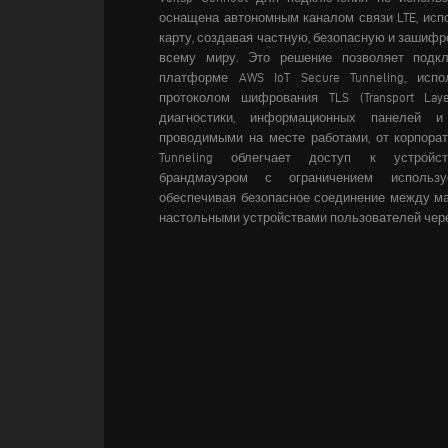
оснащена автономным каналом связи LTE, ис
карту, создавая частную, безопасную и зашифр
всему миру. Это решение позволяет подкл
платформе AWS IoT Secure Tunneling, исп
протоколом шифрования TLS (Transport Laye
диагностики, информационных панелей и
проводимыми на месте работами, от корпорат
Tunneling облегчает доступ к устройс
брандмауэром с ограничением использ
обеспечивая безопасное соединение между м
настольными устройствами пользователей чере