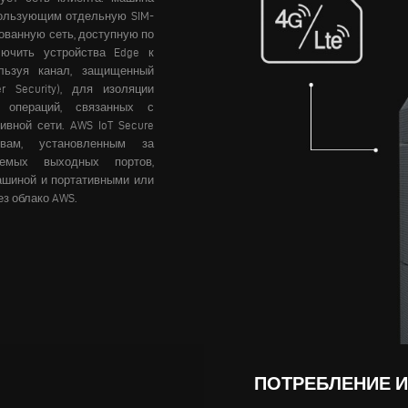
пользующим отдельную SIM-
ованную сеть, доступную по
ючить устройства Edge к
ользуя канал, защищенный
r Security), для изоляции
 операций, связанных с
ивной сети.
AWS IoT Secure
твам, установленным за
уемых выходных портов,
ашиной и портативными или
з облако AWS.
ПОТРЕБЛЕНИЕ И