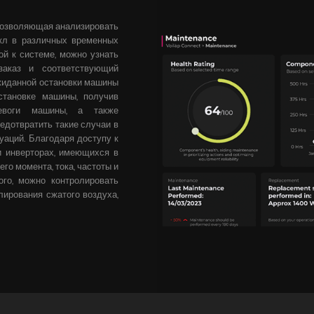
 позволяющая анализировать
кл в различных временных
й к системе, можно узнать
заказ и соответствующий
жиданной остановки машины
становке машины, получив
евоги машины, а также
едотвратить такие случаи в
уаций. Благодаря доступу к
и инверторах, имеющихся в
го момента, тока, частоты и
го, можно контролировать
лирования сжатого воздуха,