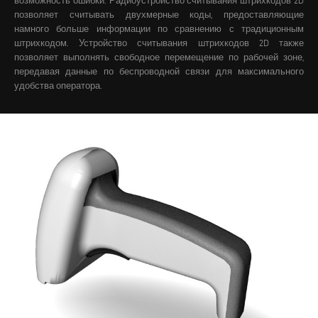
возможность ошибки.
Радиоустройство считывания штрихкодов 2D
позволяет считывать двухмерные коды, предоставляющие
намного больше информации по сравнению с традиционным
штрихкодом. Устройство считывания штрихкодов 2D также
позволяет выполнять свободное перемещение по рабочей зоне,
передавая данные по беспроводной связи для максимального
удобства оператора.