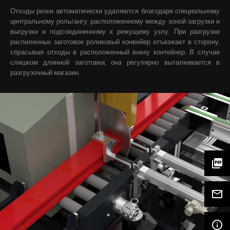
Отходы резки автоматически удаляются благодаря специальному
центральному рольгангу, расположенному между зоной загрузки и
выгрузки и подсоединенному к режущему узлу. При разгрузке
распиленных заготовок роликовый конвейер отъезжает в сторону,
сбрасывая отходы в расположенный внизу контейнер. В случае
слишком длинной заготовки, она регулярно выталкивается в
разгрузочный магазин.
picture_as_pdf
mail_outline
info_outline