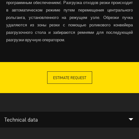
программным обеспечением). Разгрузка отходов резки происходит
в автоматическом режиме путем перемещения центрального
рольганга, установленного на режущем узле. Обрезки пучка
удаляются из зоны резки с помощью роликового конвейера
разгрузочного стола и забираются ремнями для последующей
разгрузки вручную оператором.
ESTIMATE REQUEST
arrow_drop_down
Technical data