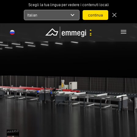
Scegli la tua lingua per vedere i contenuti locali
expand_more
close
Italian
menu