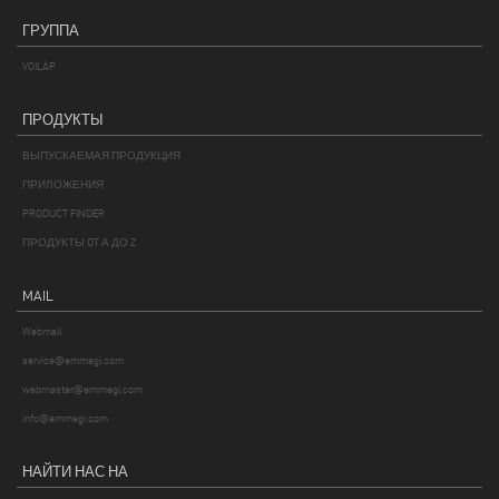
ГРУППА
VOILÀP
ПРОДУКТЫ
ВЫПУСКАЕМАЯ ПРОДУКЦИЯ
ПРИЛОЖЕНИЯ
PRODUCT FINDER
ПРОДУКТЫ OT А ДО Z
MAIL
Webmail
service@emmegi.com
webmaster@emmegi.com
info@emmegi.com
НАЙТИ НАС НА