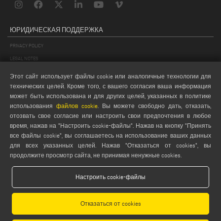
ЮРИДИЧЕСКАЯ ПОДДЕРЖКА
PRIVACY POLICY
LEGAL NOTES
COOKIE POLICY
Этот сайт использует файлы cookie или аналогичные технологии для
GENERAL TERMS AND CONDITIONS OF SALE
технических целей. Кроме того, с вашего согласия ваша информация
может быть использована и для других целей, указанных в политике
GENERAL TERMS AND CONDITION OF DISTRIBUTION
использования
файлов cookie
. Вы можете свободно дать, отказать,
НАСТРОЙКИ COOKIES
отозвать свое согласие или настроить свои предпочтения в любое
время, нажав на "Настроить cookie-файлы". Нажав на кнопку "Принять
все файлы cookie", вы соглашаетесь на использование ваших данных
для всех указанных целей. Нажав "Отказаться от cookies", вы
продолжите просмотр сайта, не принимая ненужные cookies.
Настроить cookie-файлы
Emmegi S.p.a. - Via Archimede, 10 - 41019 - Limidi di Soliera (MO) - ITALY -
tel +39 059 895411
- P.Iva/C.Fisc 01978870366
Отказаться от cookies
Capitale Sociale € 2.080.000,00 i.v. - Nr. Identificazione I.V.A. IT 01978870366 - R.I.
Modena 01978870366 - R.E.A Modena 256411