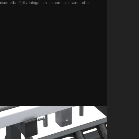
risontella förflyttningen av ramen tack vare rullar