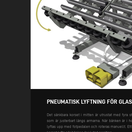
PNEUMATISK LYFTNING FÖR GLAS
Det sänkbara korset i mitten är utrustat med fyra s
som är justerbart längs armarna. När bänken är i ho
lyftas upp med fotpedalen och roteras manuellt. Ett