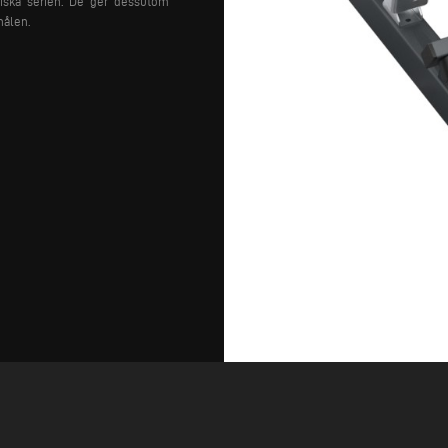
miska serien. De ger dessutom
hålen.