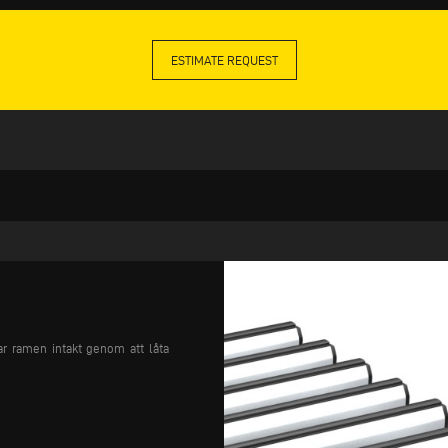
ESTIMATE REQUEST
ar ramen intakt genom att låta