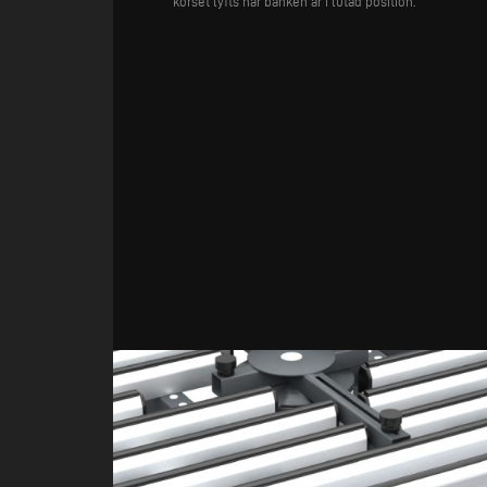
korset lyfts när bänken är i lutad position.