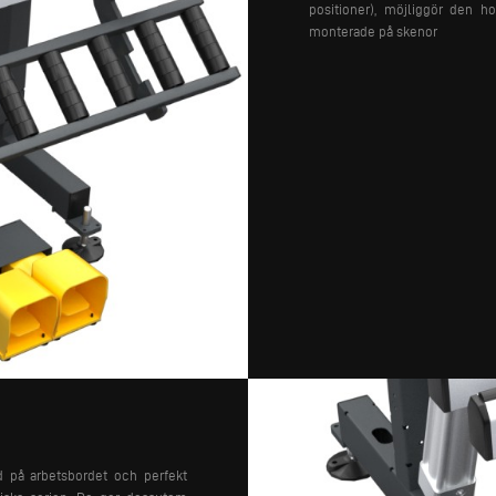
positioner), möjliggör den ho
monterade på skenor
jd på arbetsbordet och perfekt