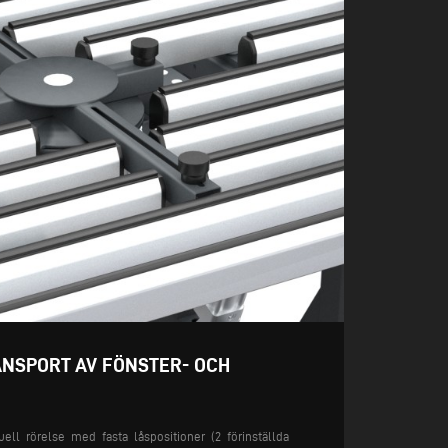
NSPORT AV FÖNSTER- OCH
ll rörelse med fasta låspositioner (2 förinställda