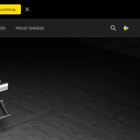
close
search
TER
PRIVAT OMRÅDE