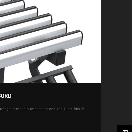
BORD
svängbart medels fotpedalen och kan lutas från 0°,