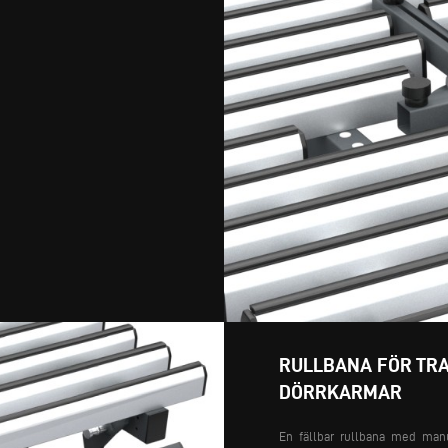
RULLBANA FÖR TRA
DÖRRKARMAR
En fällbar rullbana med manue