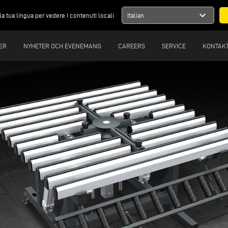
expand_more
la tua lingua per vedere i contenuti locali
Italian
ER
NYHETER OCH EVENEMANG
CAREERS
SERVICE
KONTAK