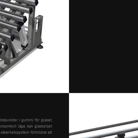
tödpunkter i gummi för glaset,
risontellt läge, kan glaskorset
 säkerhetssystem förhindrar att