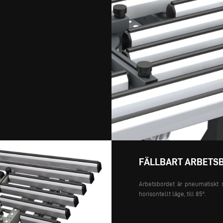
FÄLLBART ARBETS
Arbetsbordet är pneumatiskt 
horisontellt läge, till 85°.