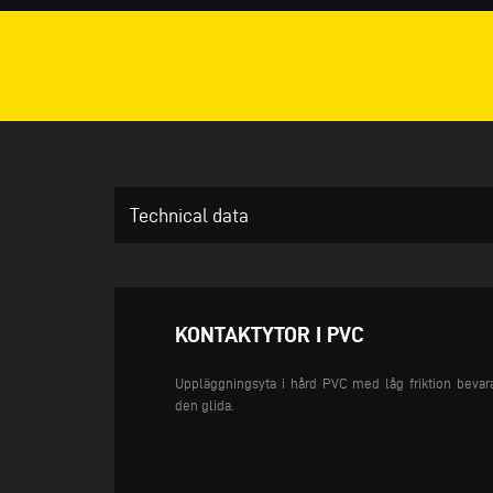
Technical data
KONTAKTYTOR I PVC
Uppläggningsyta i hård PVC med låg friktion bevar
den glida.