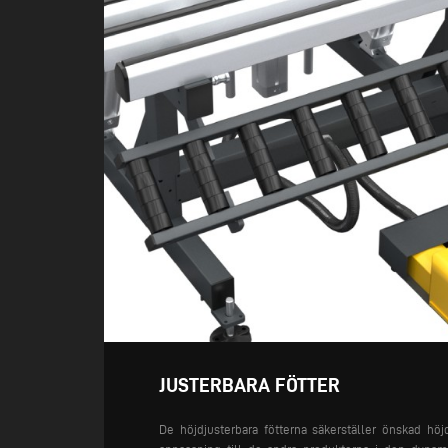
JUSTERBARA FÖTTER
De höjdjusterbara fötterna säkerställer önskad hö