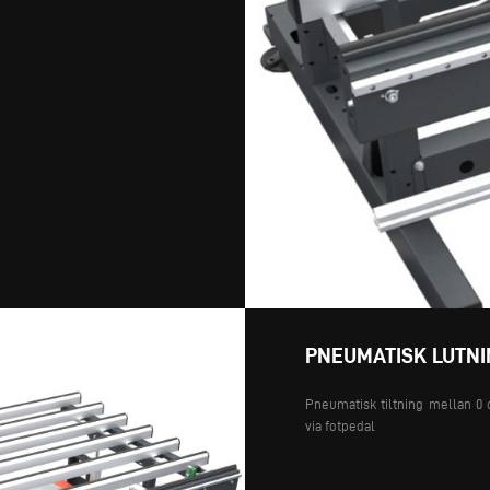
PNEUMATISK LUTNI
Pneumatisk tiltning mellan 0 o
via fotpedal