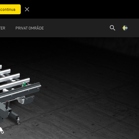
close
search
TER
PRIVAT OMRÅDE