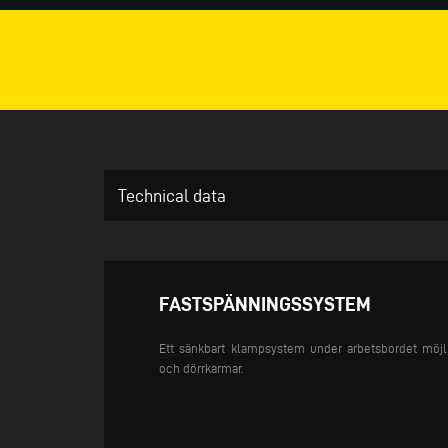
Technical data
FASTSPÄNNINGSSYSTEM
Ett sänkbart klampsystem under arbetsbordet möjli
och dörrkarmar.