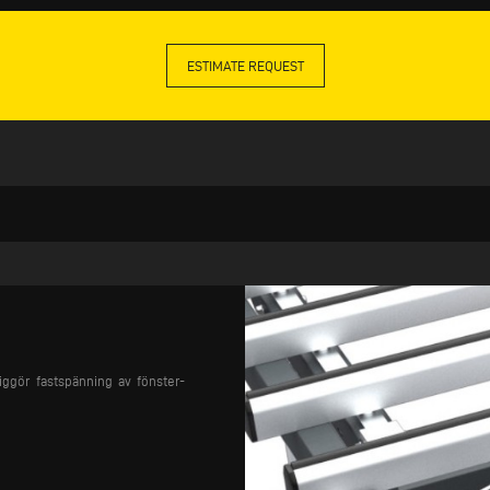
ESTIMATE REQUEST
ggör fastspänning av fönster-