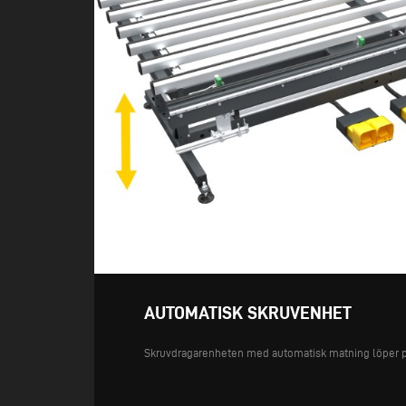
AUTOMATISK SKRUVENHET
Skruvdragarenheten med automatisk matning löper på