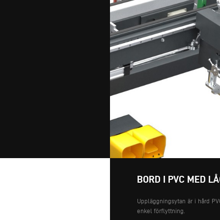
BORD I PVC MED LÅ
Uppläggningsytan är i hård PV
enkel förflyttning.