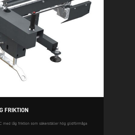
G FRIKTION
C med låg friktion som säkerställer hög glidförmåga