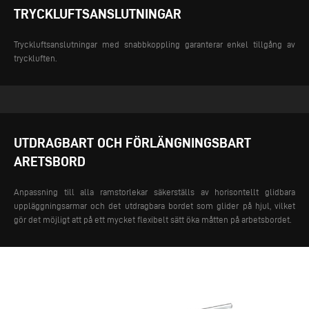
TRYCKLUFTSANSLUTNINGAR
Tryckluftsanslutningar med snabbkoppling garanterar enkel tillgång av
tryckluften.
UTDRAGBART OCH FÖRLÄNGNINGSBART
ARETSBORD
Anpassning till alla ramstorlekar säkerställs av horisontellt glidbara
uppläggningsarmar och det utdragbara bordet som glider på hjul, vilket
gör det möjligt att på ett mycket flexibelt sätt öka måtten på arbetsbordet.