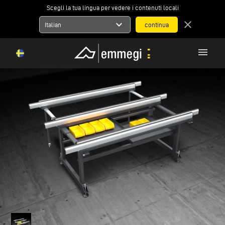
Scegli la tua lingua per vedere i contenuti locali
expand_more
close
Italian
menu