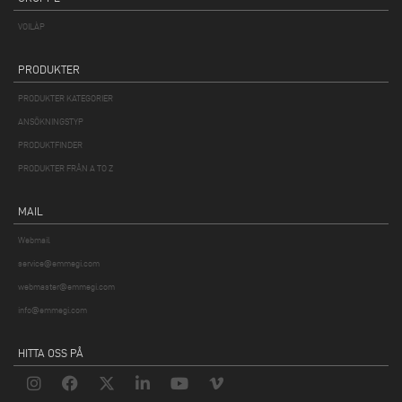
VOILÀP
PRODUKTER
PRODUKTER KATEGORIER
ANSÖKNINGSTYP
PRODUKTFINDER
PRODUKTER FRÅN A TO Z
MAIL
Webmail
service@emmegi.com
webmaster@emmegi.com
info@emmegi.com
HITTA OSS PÅ