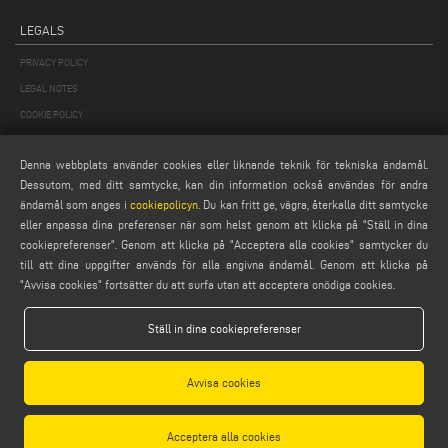
LEGALS
PRIVACY POLICY
LEGAL NOTES
COOKIE POLICY
GENERAL TERMS AND CONDITIONS OF SALE
Denna webbplats använder cookies eller liknande teknik för tekniska ändamål.
ALLMÄNNA DISTRIBUTIONSVILLKOR
Dessutom, med ditt samtycke, kan din information också användas för andra
COOKIES-INSTÄLLNINGAR
ändamål som anges i
cookiepolicyn
. Du kan fritt ge, vägra, återkalla ditt samtycke
eller anpassa dina preferenser när som helst genom att klicka på "Ställ in dina
cookiepreferenser". Genom att klicka på "Acceptera alla cookies" samtycker du
till att dina uppgifter används för alla angivna ändamål. Genom att klicka på
"Avvisa cookies" fortsätter du att surfa utan att acceptera onödiga cookies.
Ställ in dina cookiepreferenser
Emmegi S.p.a. - Via Archimede, 10 - 41019 - Limidi di Soliera (MO) - ITALY -
tel +39 059 895411
- P.Iva/C.Fisc 01978870366
Avvisa cookies
Capitale Sociale € 2.080.000,00 i.v. - Nr. Identificazione I.V.A. IT 01978870366 - R.I.
Modena 01978870366 - R.E.A Modena 256411
Acceptera alla cookies