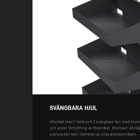
SVÄNGBARA HJUL
Utrustad med 2 fasta och 2 svängbara hjul med broms
och enkel förflyttning av föremålet. Bromsen på någr
placera den fast i närheten av olika arbetsområden.