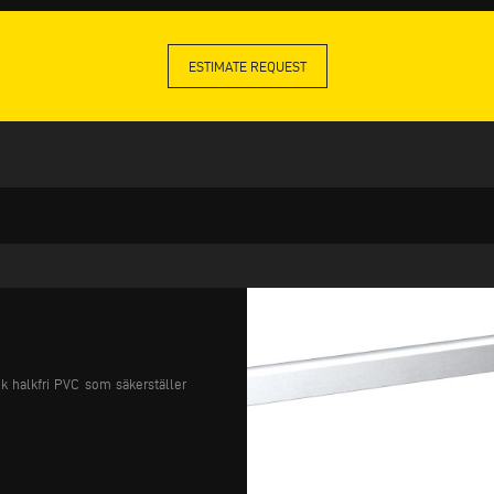
ESTIMATE REQUEST
k halkfri PVC som säkerställer