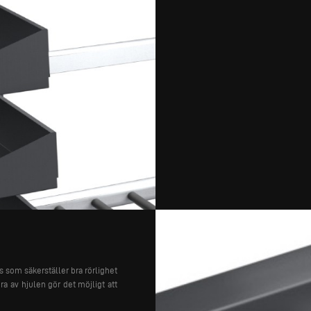
 som säkerställer bra rörlighet
a av hjulen gör det möjligt att