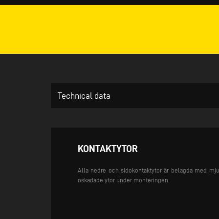
Technical data
KONTAKTYTOR
Alla nedre och sidokontaktytor är belagda med mju
oskadade ytor under monteringen.