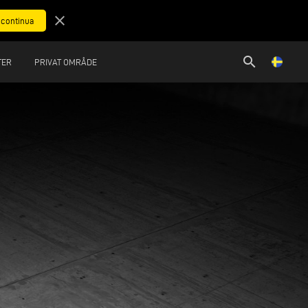
close
search
TER
PRIVAT OMRÅDE