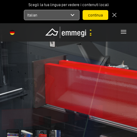
Scegli la tua lingua per vedere i contenuti locali
expand_more
close
Italian
menu