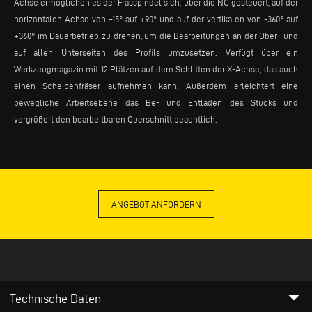
Achse ermöglichen es der Frässpindel sich, über die NC gesteuert, auf der
horizontalen Achse von –15° auf +90° und auf der vertikalen von -360° auf
+360° im Dauerbetrieb zu drehen, um die Bearbeitungen an der Ober- und
auf allen Unterseiten des Profils umzusetzen. Verfügt über ein
Werkzeugmagazin mit 12 Plätzen auf dem Schlitten der X-Achse, das auch
einen Scheibenfräser aufnehmen kann. Außerdem erleichtert eine
bewegliche Arbeitsebene das Be- und Entladen des Stücks und
vergrößert den bearbeitbaren Querschnitt beachtlich.
ANGEBOT ANFORDERN
arrow_drop_down
Technische Daten