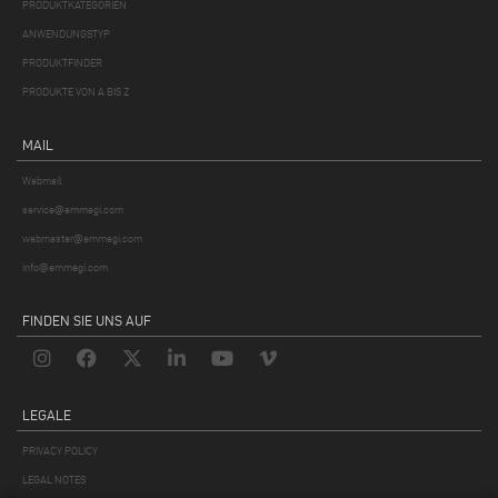
PRODUKTKATEGORIEN
ANWENDUNGSTYP
PRODUKTFINDER
PRODUKTE VON A BIS Z
MAIL
Webmail
service@emmegi.com
webmaster@emmegi.com
info@emmegi.com
FINDEN SIE UNS AUF
LEGALE
PRIVACY POLICY
LEGAL NOTES