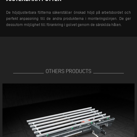
De höjdjusterbara fötterna säkerställer önskad höjd på arbetsbordet och
perfekt anpassning till de andra produkterna i monteringslinjen. De ger
dessutom möjlighet till förankring i golvet genom de särskilda hålen.
OTHERS PRODUCTS