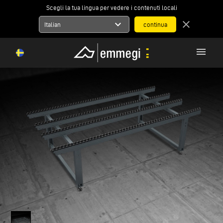
Scegli la tua lingua per vedere i contenuti locali
expand_more
close
Italian
menu