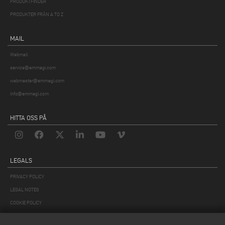
PRODUKTFINDER
PRODUKTER FRÅN A TO Z
MAIL
Webmail
service@emmegi.com
webmaster@emmegi.com
info@emmegi.com
HITTA OSS PÅ
LEGALS
PRIVACY POLICY
LEGAL NOTES
COOKIE POLICY
GENERAL TERMS AND CONDITIONS OF SALE