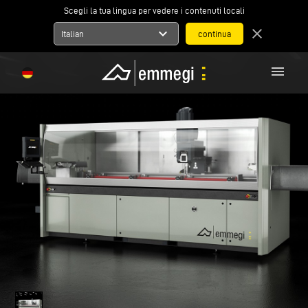
Scegli la tua lingua per vedere i contenuti locali
expand_more
close
Italian
menu