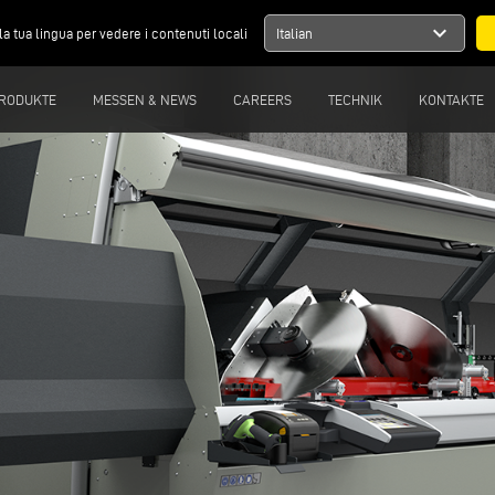
expand_more
la tua lingua per vedere i contenuti locali
Italian
RODUKTE
MESSEN & NEWS
CAREERS
TECHNIK
KONTAKTE