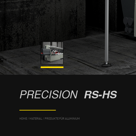
PRECISION
RS-HS
HOME
/
MATERIAL
/
PRODUKTE FÜR ALUMINIUM