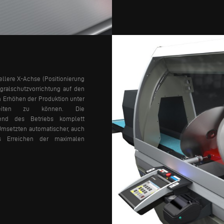
ellere X-Achse (Positionierung
gralschutzvorrichtung auf den
m Erhöhen der Produktion unter
rbeiten zu können. Die
rend des Betriebs komplett
Umsetzten automatischer, auch
as Erreichen der maximalen