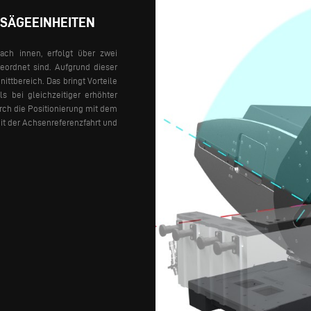
 SÄGEEINHEITEN
ach innen, erfolgt über zwei
geordnet sind. Aufgrund dieser
ittbereich. Das bringt Vorteile
s bei gleichzeitiger erhöhter
ch die Positionierung mit dem
it der Achsenreferenzfahrt und