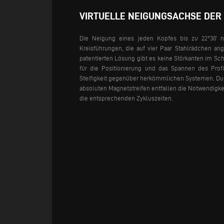
VIRTUELLE NEIGUNGSACHSE DER
Die Neigung eines jeden Kopfes bis zu 22°30’ n
Kreisführungen, die auf vier Paar Stahlrädchen an
patentierten Lösung gibt es keine Störkanten im Schn
für die Positionierung und das Spannen des Profil
Steifigkeit gegenüber herkömmlichen Systemen.
Dur
absoluten Magnetstreifen entfallen die Notwendigke
die entsprechenden Zykluszeiten.