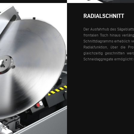
RADIALSCHNITT
Der Ausfahrhub des Sägeblatt
frontalen Tisch hinaus verlä
Schnittdiagramms erheblich ve
Radialfunktion, über die P
gleichzeitig geschnitten we
Schneidaggregate ermöglicht s