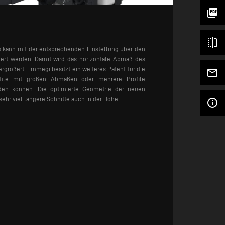
picture_as_pdf
flip
s kann mit der entsprechenden Einstellung über den
ngert werden. Damit wird das horizontale Abmaß des
rgrößert. Emmegi besitzt ein weiteres Patent für die
mail_outline
rofile mit großen Abmaßen oder mehrere Profile
rden können. Die optimierte Geometrie der neuen
ehr viel längere Schnitte auch in der Höhe.
info_outline