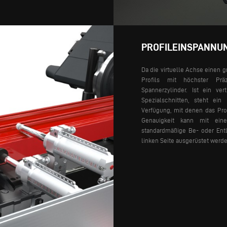
PROFILEINSPANNU
Da die virtuelle Achse einen g
Profils mit höchster Prä
Spannerzylinder. Ist ein ver
Spezialschnitten, steht ein 
Verfügung, mit denen das Prof
Genauigkeit kann mit ei
standardmäßige Be- oder Ent
linken Seite ausgerüstet werde