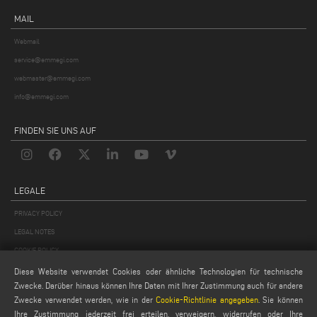
MAIL
Webmail
service@emmegi.com
webmaster@emmegi.com
info@emmegi.com
FINDEN SIE UNS AUF
LEGALE
PRIVACY POLICY
LEGAL NOTES
COOKIE POLICY
GENERAL TERMS AND CONDITIONS OF SALE
Diese Website verwendet Cookies oder ähnliche Technologien für technische
Zwecke. Darüber hinaus können Ihre Daten mit Ihrer Zustimmung auch für andere
ALLGEMEINE VERTRIEBSBEDINGUNGEN
Zwecke verwendet werden, wie in der
Cookie-Richtlinie angegeben
. Sie können
COOKIES EINSTELLUNGEN
Ihre Zustimmung jederzeit frei erteilen, verweigern, widerrufen oder Ihre